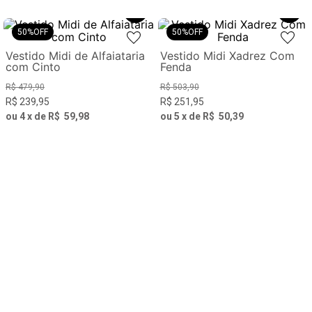
50%
OFF
50%
OFF
Vestido Midi de Alfaiataria
Vestido Midi Xadrez Com
com Cinto
Fenda
R$
479
,
90
R$
503
,
90
R$
239
,
95
R$
251
,
95
ou
4
x de
R$
59
,
98
ou
5
x de
R$
50
,
39