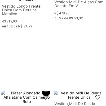
Vestido Midi De Alças Com
Decote Em V
Vestido Longo Frente
Única Com Detalhe
Metálico
R$
479
,
90
ou
9
x de
R$
53
,
32
R$
719
,
90
ou
10
x de
R$
71
,
99
Vestido Midi De Renda