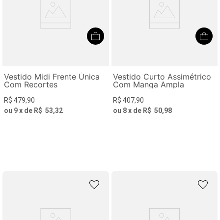
Vestido Midi Frente Única
Vestido Curto Assimétrico
Com Recortes
Com Manga Ampla
R$
479
,
90
R$
407
,
90
ou
9
x de
R$
53
,
32
ou
8
x de
R$
50
,
98