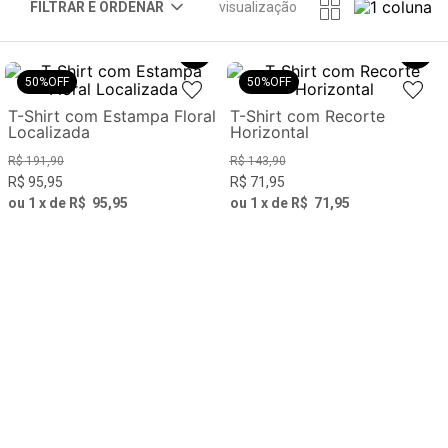
visualização
50%
OFF
50%
OFF
T-Shirt com Estampa Floral
T-Shirt com Recorte
Localizada
Horizontal
R$
191
,
90
R$
143
,
90
R$
95
,
95
R$
71
,
95
ou
1
x de
R$
95
,
95
ou
1
x de
R$
71
,
95