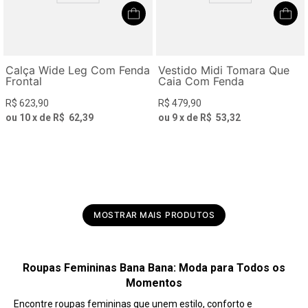
Calça Wide Leg Com Fenda
Vestido Midi Tomara Que
Frontal
Caia Com Fenda
R$
623
,
90
R$
479
,
90
ou
10
x de
R$
62
,
39
ou
9
x de
R$
53
,
32
MOSTRAR MAIS
Roupas Femininas Bana Bana: Moda para Todos os
Momentos
Encontre roupas femininas que unem estilo, conforto e