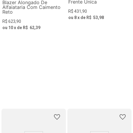
Frente Única
Blazer Alongado De
Alfaiataria Com Caimento
Reto
R$
431
,
90
ou
8
x de
R$
53
,
98
R$
623
,
90
ou
10
x de
R$
62
,
39