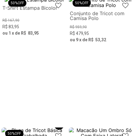
50%
OFF
50%
OFF
T-Shirt Estampa Bicolor
Conjunto de Tricot com
Camisa Polo
R$
167
,
90
R$
83
,
95
R$
959
,
90
ou
1
x de
R$
83
,
95
R$
479
,
95
ou
9
x de
R$
53
,
32
50%
OFF