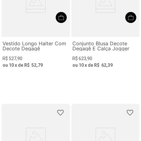
Vestido Longo Halter Com
Conjunto Blusa Decote
Decote Degagê
Degagê E Calça Jogger
R$
527
,
90
R$
623
,
90
ou
10
x de
R$
52
,
79
ou
10
x de
R$
62
,
39