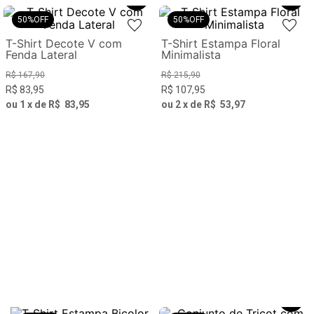
50%
OFF
50%
OFF
T-Shirt Decote V com
T-Shirt Estampa Floral
Fenda Lateral
Minimalista
R$
167
,
90
R$
215
,
90
R$
83
,
95
R$
107
,
95
ou
1
x de
R$
83
,
95
ou
2
x de
R$
53
,
97