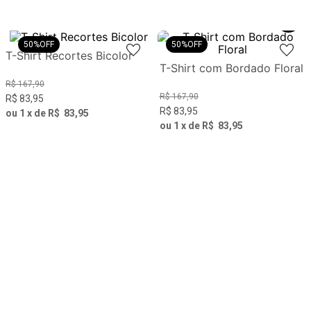
50%
OFF
50%
OFF
T-Shirt Recortes Bicolor
T-Shirt com Bordado Floral
R$
167
,
90
R$
167
,
90
R$
83
,
95
R$
83
,
95
ou
1
x de
R$
83
,
95
ou
1
x de
R$
83
,
95