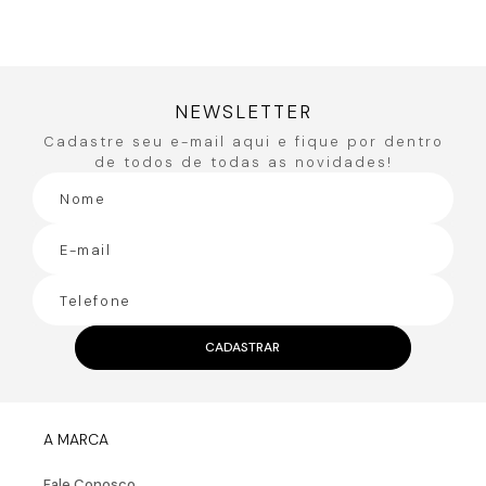
Você também pode gostar
50%
OFF
Vestido Midi Saída De Praia Com
Calça com Elástic
Fenda Lateral
R$
335
,
90
R$
287
,
90
R$
167
,
95
R$
143
,
95
ou
3
x de
R$
55
,
98
ou
2
x de
R$
71
,
97
NEWSLETTER
Cadastre seu e-mail aqui e fique por dentro
de todos de todas as novidades!