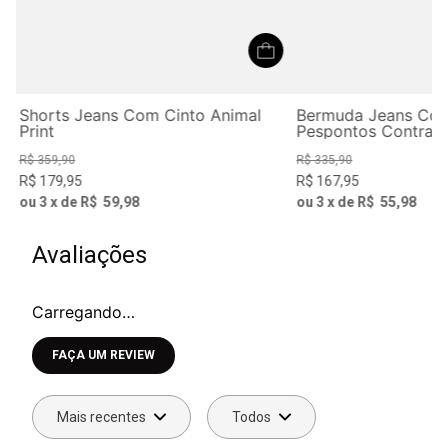
e
Shorts Jeans Com Cinto Animal
Bermuda Jeans Com
Print
Pespontos Contrast
R$
359
,
90
R$
335
,
90
R$
179
,
95
R$
167
,
95
ou
3
x de
R$
59
,
98
ou
3
x de
R$
55
,
98
Avaliações
Carregando…
Faça login para escrever uma avaliação.
Mais recentes
Todos