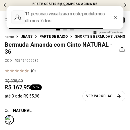
FRETE GRÁTIS EM COMPRAS ACIMA DE
R$599
JEANS
PARTE DE BAIXO
SHORTS E BERMUDAS JEANS
Bermuda Amanda com Cinto
NATURAL -
36
COD.
:
405494005936
☆
☆
☆
☆
☆
(
0
)
R$
335
,
90
R$
167
,
95
50%
até
3
x de
R$
55
,
98
VER PARCELAS
Cor:
NATURAL