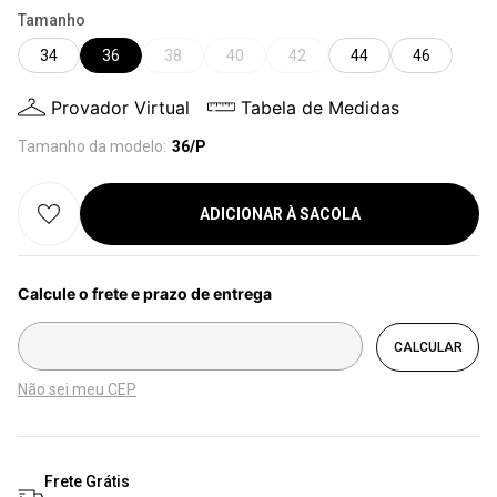
Tamanho
34
36
38
40
42
44
46
Provador Virtual
Tabela de Medidas
Tamanho da modelo:
36/P
ADICIONAR À SACOLA
Não sei meu CEP
Frete Grátis