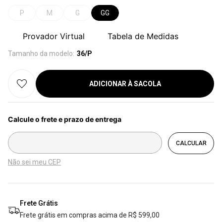
P
M
G
GG
Provador Virtual
Tabela de Medidas
Tamanho da modelo:
36/P
ADICIONAR À SACOLA
Não sei meu CEP
Frete Grátis
Frete grátis em compras acima de R$ 599,00