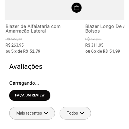
Blazer de Alfaiataria com
Blazer Longo De Al
Amarração Lateral
Bolsos
R$
527
,
90
R$
623
,
90
R$
263
,
95
R$
311
,
95
ou
5
x de
R$
52
,
79
ou
6
x de
R$
51
,
99
Avaliações
Carregando…
Faça login para escrever uma avaliação.
Mais recentes
Todos