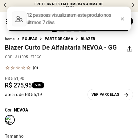
FRETE GRÁTIS EM COMPRAS ACIMA DE
R$599
ROUPAS
PARTE DE CIMA
BLAZER
Blazer Curto De Alfaiataria
NEVOA - GG
COD.
:
3110951270GG
☆
☆
☆
☆
☆
(
0
)
R$
551
,
90
R$
275
,
95
50%
até
5
x de
R$
55
,
19
VER PARCELAS
Cor:
NEVOA
Tamanho