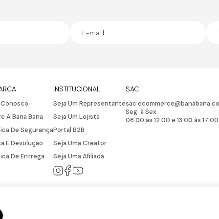
ARCA
INSTITUCIONAL
SAC
e Conosco
Seja Um Representante
sac.ecommerce@banabana.co
Seg. à Sex.
e A Bana Bana
Seja Um Lojista
08:00 às 12:00 e 13:00 às 17:00
tica De Segurança
Portal B2B
a E Devolução
Seja Uma Creator
tica De Entrega
Seja Uma Afiliada