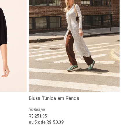
Blusa Túnica em Renda
R$
503
,
90
R$
251
,
95
ou
5
x de
R$
50
,
39