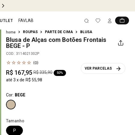
PIX 5% OFF EM TODO SITE
UTLET
FAVLAB
ROUPAS
PARTE DE CIMA
BLUSA
Blusa de Alças com Botões Frontais
BEGE - P
COD.
:
3114021302P
☆
☆
☆
☆
☆
(
0
)
VER PARCELAS
R$
167
,
95
R$
335
,
90
50%
até
3
x de
R$
55
,
98
Cor:
BEGE
Tamanho
P