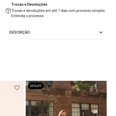
Trocas e Devoluções
Trocas e devoluções em até 7 dias com processo simples.
Entenda o processo
DESCRIÇÃO:
50%
OFF
Blu
R$
4
R$
2
ou
4