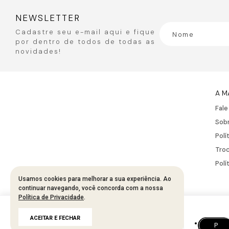
NEWSLETTER
Cadastre seu e-mail aqui e fique
por dentro de todos de todas as
novidades!
A M
Fal
Sobr
Polí
Troc
Polí
Usamos cookies para melhorar a sua experiência. Ao
continuar navegando, você concorda com a nossa
Política de Privacidade
.
Developed by
Tecnology
R$
167
,
95
ACEITAR E FECHAR
R$
335
,
90
50%
P