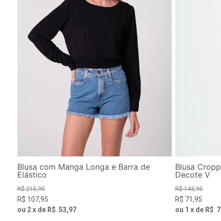
Blusa com Manga Longa e Barra de
Blusa Crop
Elástico
Decote V
R$
215
,
90
R$
143
,
90
R$
107
,
95
R$
71
,
95
ou
2
x de
R$
53
,
97
ou
1
x de
R$
7