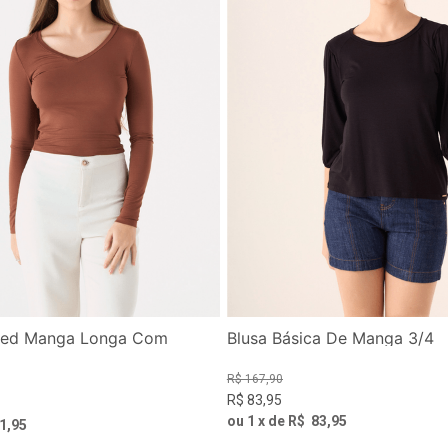
ped Manga Longa Com
Blusa Básica De Manga 3/4
R$
167
,
90
R$
83
,
95
ou
1
x de
R$
83
,
95
1
,
95