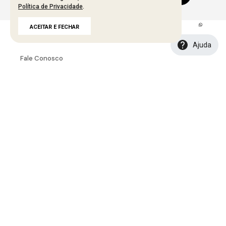
Política de Privacidade
.
ACEITAR E FECHAR
A MARCA
Ajuda
Fale Conosco
Sobre A Bana Bana
Política De Segurança
Troca E Devolução
Política De Entrega
Tabela De Medidas
INSTITUCIONAL
Seja Um Representante
Seja Um Lojista
Portal B2B
Seja Uma Creator
Seja Uma Afiliada