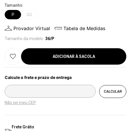
Tamanho
P
GG
Provador Virtual
Tabela de Medidas
Tamanho da modelo:
36/P
ADICIONAR À SACOLA
Não sei meu CEP
Frete Grátis