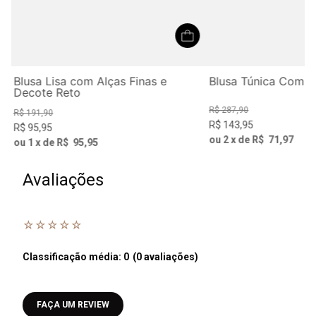
Blusa Lisa com Alças Finas e
Blusa Túnica Com G
Decote Reto
R$
287
,
90
R$
191
,
90
R$
143
,
95
R$
95
,
95
ou
2
x de
R$
71
,
97
ou
1
x de
R$
95
,
95
Avaliações
☆
☆
☆
☆
☆
Classificação média: 0
(0 avaliações)
Faça login para escrever uma avaliação.