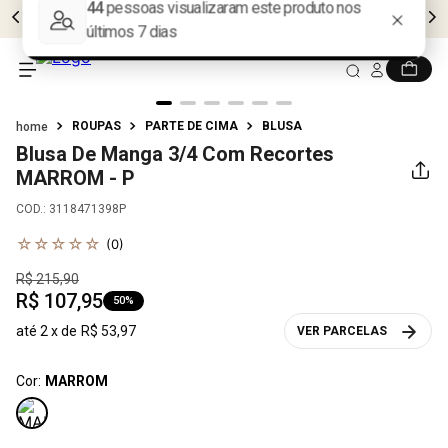
FRETE GRÁTIS EM COMPRAS ACIMA DE
R$599
ROUPAS
PARTE DE CIMA
BLUSA
Blusa De Manga 3/4 Com Recortes
MARROM - P
COD.
:
3118471398P
☆
☆
☆
☆
☆
(
0
)
R$
215
,
90
R$
107
,
95
50%
até
2
x de
R$
53
,
97
VER PARCELAS
Cor:
MARROM