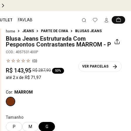
PIX 5% OFF EM TODO SITE
UTLET
FAVLAB
JEANS
PARTE DE CIMA
BLUSAS JEANS
Blusa Jeans Estruturada Com
Pespontos Contrastantes
MARROM - P
COD.
:
4057531400P
☆
☆
☆
☆
☆
(
0
)
VER PARCELAS
R$
143
,
95
R$
287
,
90
50%
até
2
x de
R$
71
,
97
Cor:
MARROM
Tamanho
P
M
G