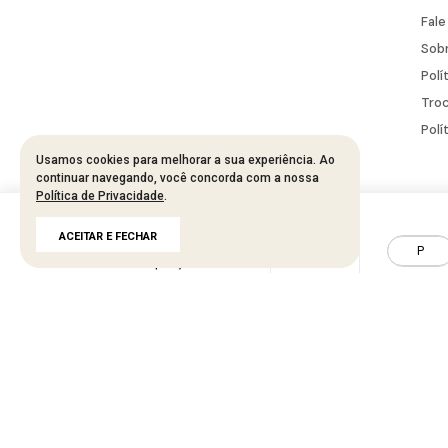
Fal
Sobr
Polí
Troc
Polí
Usamos cookies para melhorar a sua experiência. Ao
continuar navegando, você concorda com a nossa
Política de Privacidade
.
Developed by
Tecnology
R$
143
,
95
ACEITAR E FECHAR
R$
287
,
90
50%
P
até
2
x de
R$
71
,
97
KAESSE - BANA 