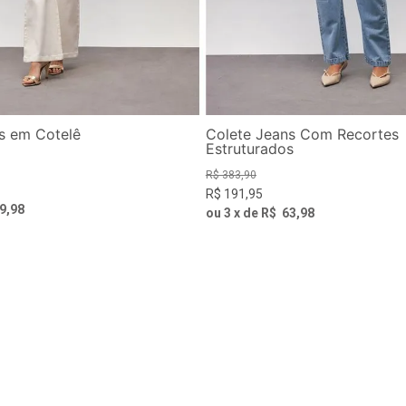
s em Cotelê
Colete Jeans Com Recortes
Estruturados
R$
383
,
90
R$
191
,
95
9
,
98
ou
3
x de
R$
63
,
98