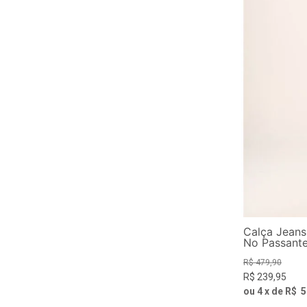
Calça Jean
No Passant
R$
479
,
90
R$
239
,
95
ou
4
x de
R$
5