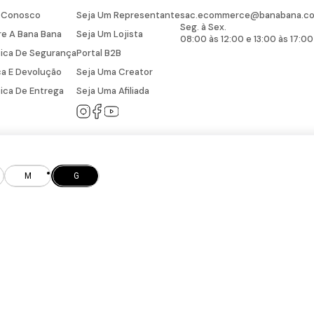
e Conosco
Seja Um Representante
sac.ecommerce@banabana.co
Seg. à Sex.
e A Bana Bana
Seja Um Lojista
08:00 às 12:00 e 13:00 às 17:00
tica De Segurança
Portal B2B
a E Devolução
Seja Uma Creator
tica De Entrega
Seja Uma Afiliada
M
G
BANA CONFECÇÕES LTDA EPP - CNPJ: 05.882.648/0001-52 © Todos os direitos r