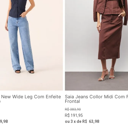
s New Wide Leg Com Enfeite
Saia Jeans Collor Midi Com 
e
Frontal
R$
383
,
90
R$
191
,
95
9
,
98
ou
3
x de
R$
63
,
98