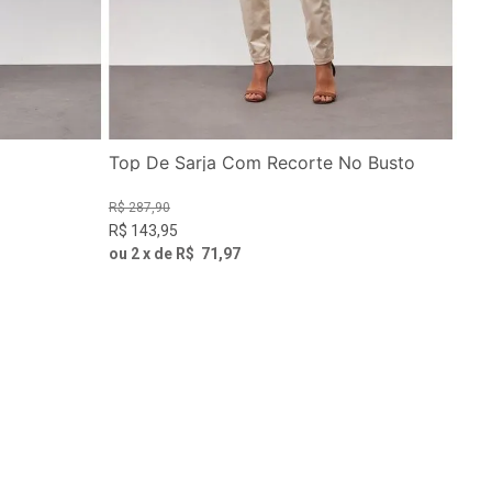
Top De Sarja Com Recorte No Busto
R$
287
,
90
R$
143
,
95
ou
2
x de
R$
71
,
97