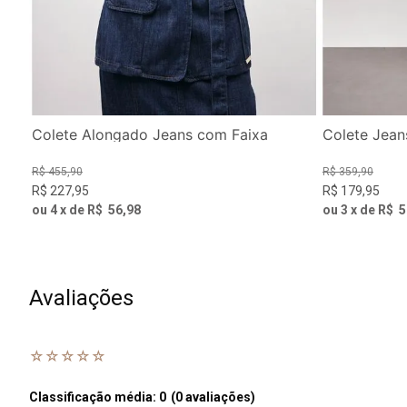
Colete Alongado Jeans com Faixa
Colete Jean
R$
455
,
90
R$
359
,
90
R$
227
,
95
R$
179
,
95
ou
4
x de
R$
56
,
98
ou
3
x de
R$
5
Avaliações
☆
☆
☆
☆
☆
Classificação média: 0
(0 avaliações)