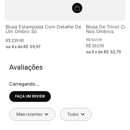
Blusa Estampada Com Detalhe De
Blusa De Tricot Co
Um Ombro Só
Nos Ombros
R$
527
,
90
R$
239
,
90
R$
263
,
95
ou
4
x de
R$
59
,
97
ou
5
x de
R$
52
,
79
Avaliações
Carregando…
Faça login para escrever uma avaliação.
Mais recentes
Todos