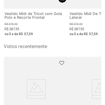
Vestido Midi de Tricot com Gola
Vestido Midi De Tr
Polo e Recorte Frontal
Lateral
R$
575
,
90
R$
575
,
90
R$
287
,
95
R$
287
,
95
ou
5
x de
R$
57
,
59
ou
5
x de
R$
57
,
59
Vistos recentemente