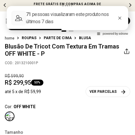
FRETE GRÁTIS EM COMPRAS ACIMA DE
R$599
ROUPAS
PARTE DE CIMA
BLUSA
Blusão De Tricot Com Textura Em Tramas
OFF WHITE - P
COD.
:
2013210001P
R$
599
,
90
R$
299
,
95
50%
até
5
x de
R$
59
,
99
VER PARCELAS
Cor:
OFF WHITE
Tamanho