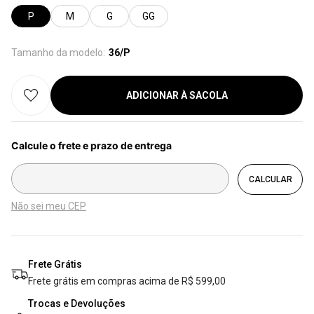
P
M
G
GG
Tamanho da modelo:
36/P
ADICIONAR À SACOLA
Não sei meu CEP
Frete Grátis
Frete grátis em compras acima de R$ 599,00
Trocas e Devoluções