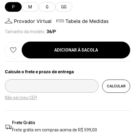
P
M
G
GG
Provador Virtual
Tabela de Medidas
Tamanho da modelo:
36/P
ADICIONAR À SACOLA
Não sei meu CEP
Frete Grátis
Frete grátis em compras acima de R$ 599,00