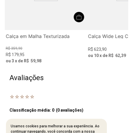
Calça em Malha Texturizada
Calça Wide Leg Com
R$
359
,
90
R$
623
,
90
R$
179
,
95
ou
10
x de
R$
62
,
39
ou
3
x de
R$
59
,
98
Avaliações
☆
☆
☆
☆
☆
Classificação média: 0
(0 avaliações)
Usamos cookies para melhorar a sua experiência. Ao
Faça login para escrever uma avaliação.
continuar navegando, você concorda com a nossa