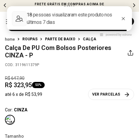
FRETE GRÁTIS EM COMPRAS ACIMA DE
R$599
ROUPAS
PARTE DE BAIXO
CALÇA
Calça De PU Com Bolsos Posteriores
CINZA - P
COD.
:
3119611379P
R$
647
,
90
R$
323
,
95
50%
até
6
x de
R$
53
,
99
VER PARCELAS
Cor:
CINZA
Tamanho