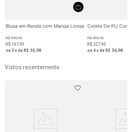
te
Blusa em Renda com Manga Longa
Colete De PU Com 
R$
335
,
90
R$
455
,
90
R$
167
,
95
R$
227
,
95
ou
3
x de
R$
55
,
98
ou
4
x de
R$
56
,
98
Vistos recentemente