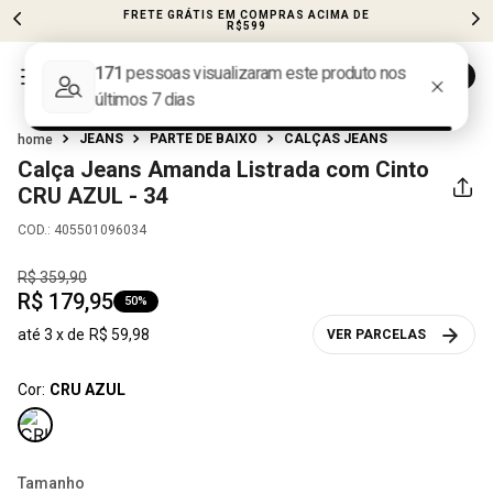
FRETE GRÁTIS EM COMPRAS ACIMA DE
R$599
JEANS
PARTE DE BAIXO
CALÇAS JEANS
Calça Jeans Amanda Listrada com Cinto
CRU AZUL - 34
COD.
:
405501096034
R$
359
,
90
R$
179
,
95
50%
até
3
x de
R$
59
,
98
VER PARCELAS
Cor:
CRU AZUL
Tamanho