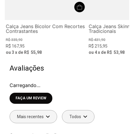
Calça Jeans Bicolor Com Recortes
Calça Jeans Skinny
Contrastantes
Tradicionais
R$
335
,
90
R$
431
,
90
R$
167
,
95
R$
215
,
95
ou
3
x de
R$
55
,
98
ou
4
x de
R$
53
,
98
Avaliações
Carregando…
Faça login para escrever uma avaliação.
Mais recentes
Todos