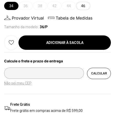
34
36
38
42
44
46
Provador Virtual
Tabela de Medidas
Tamanho da modelo:
36/P
ADICIONAR À SACOLA
Não sei meu CEP
Frete Grátis
Frete grátis em compras acima de R$ 599,00