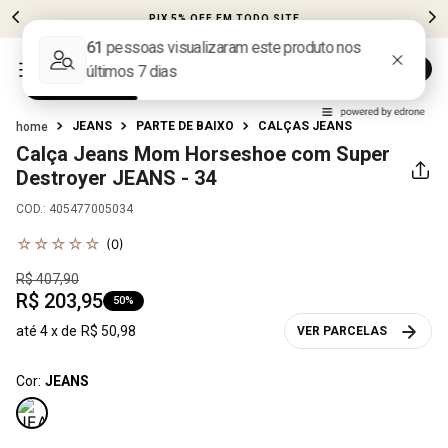
PIX 5% OFF EM TODO SITE
JEANS
PARTE DE BAIXO
CALÇAS JEANS
Calça Jeans Mom Horseshoe com Super
Destroyer
JEANS - 34
COD.
:
405477005034
☆
☆
☆
☆
☆
(
0
)
R$
407
,
90
R$
203
,
95
50%
até
4
x de
R$
50
,
98
VER PARCELAS
Cor:
JEANS