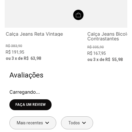
Calça Jeans Reta Vintage
Calça Jeans Bicolo
Contrastantes
R$
383
,
90
R$
335
,
90
R$
191
,
95
R$
167
,
95
ou
3
x de
R$
63
,
98
ou
3
x de
R$
55
,
98
Avaliações
Carregando…
Faça login para escrever uma avaliação.
Mais recentes
Todos