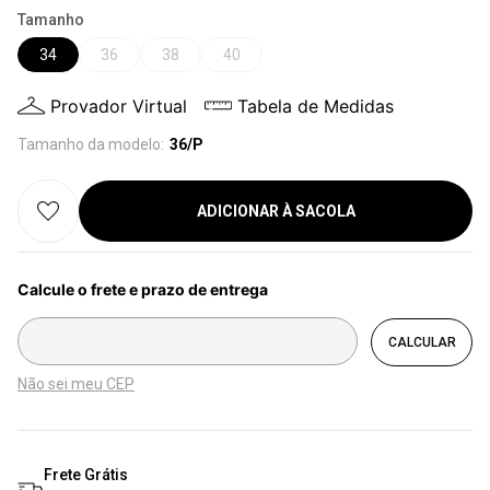
Tamanho
34
36
38
40
Provador Virtual
Tabela de Medidas
Tamanho da modelo:
36/P
ADICIONAR À SACOLA
Não sei meu CEP
Frete Grátis