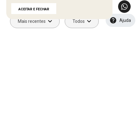
Faça login para escrever uma avaliação.
ACEITAR E FECHAR
Ajuda
Mais recentes
Todos
Carregando avaliações…
NEWSLETTER
Cadastre seu e-mail aqui e fique por dentro
de todos de todas as novidades!
CADASTRAR