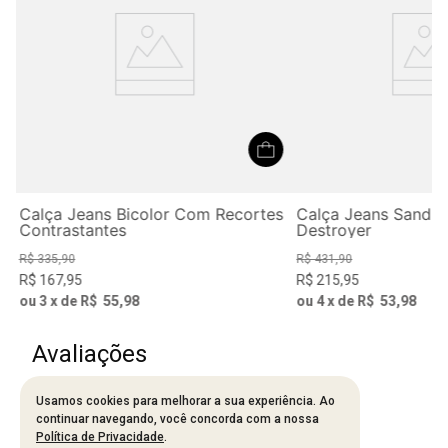
Calça Jeans Bicolor Com Recortes
Calça Jeans Sandra
Contrastantes
Destroyer
R$
335
,
90
R$
431
,
90
R$
167
,
95
R$
215
,
95
ou
3
x de
R$
55
,
98
ou
4
x de
R$
53
,
98
Avaliações
Usamos cookies para melhorar a sua experiência. Ao
Carregando…
continuar navegando, você concorda com a nossa
Política de Privacidade
.