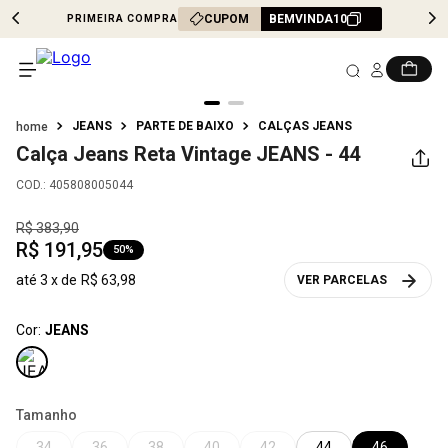
CUPOM
BEMVINDA10
PRIMEIRA COMPRA
JEANS
PARTE DE BAIXO
CALÇAS JEANS
Calça Jeans Reta Vintage
JEANS - 44
COD.
:
405808005044
R$
383
,
90
R$
191
,
95
50%
até
3
x de
R$
63
,
98
VER PARCELAS
Cor:
JEANS
Tamanho
34
36
38
40
42
44
46