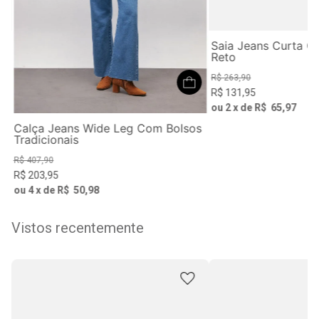
ta
Saia Jeans Curta C
Reto
R$
263
,
90
R$
131
,
95
ou
2
x de
R$
65
,
97
Calça Jeans Wide Leg Com Bolsos
Tradicionais
R$
407
,
90
R$
203
,
95
ou
4
x de
R$
50
,
98
Vistos recentemente