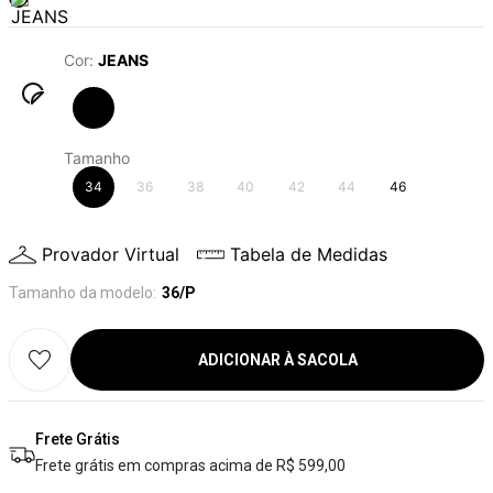
Cor
:
JEANS
Tamanho
34
36
38
40
42
44
46
Provador Virtual
Tabela de Medidas
Tamanho da modelo:
36/P
ADICIONAR À SACOLA
Frete Grátis
Frete grátis em compras acima de R$ 599,00