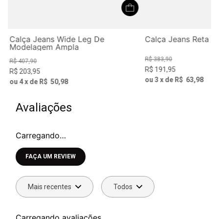
Calça Jeans Wide Leg De
Calça Jeans Reta V
Modelagem Ampla
R$
383
,
90
R$
407
,
90
R$
191
,
95
R$
203
,
95
ou
3
x de
R$
63
,
98
ou
4
x de
R$
50
,
98
Avaliações
Carregando…
Faça login para escrever uma avaliação.
Mais recentes
Todos
Carregando avaliações…