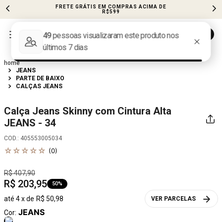
FRETE GRÁTIS EM COMPRAS ACIMA DE
R$599
JEANS
PARTE DE BAIXO
CALÇAS JEANS
Calça Jeans Skinny com Cintura Alta
JEANS - 34
COD.
:
405553005034
☆
☆
☆
☆
☆
(
0
)
R$
407
,
90
R$
203
,
95
50%
até
4
x de
R$
50
,
98
VER PARCELAS
JEANS
Cor: