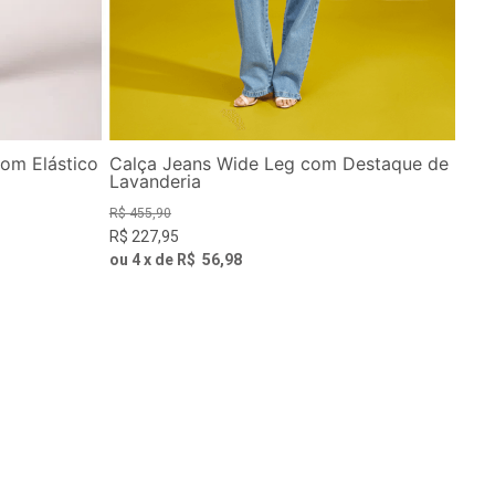
om Elástico
Calça Jeans Wide Leg com Destaque de
Lavanderia
R$
455
,
90
R$
227
,
95
ou
4
x de
R$
56
,
98