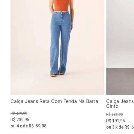
Calça Jeans Reta Com Fenda Na Barra
Calça Jeans
Cinto
R$
479
,
90
R$
383
,
90
R$
239
,
95
R$
191
,
95
ou
4
x de
R$
59
,
98
ou
3
x de
R$
6