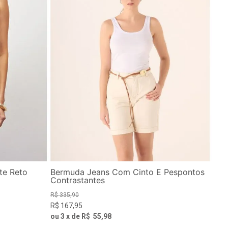
te Reto
Bermuda Jeans Com Cinto E Pespontos
Contrastantes
R$
335
,
90
R$
167
,
95
ou
3
x de
R$
55
,
98