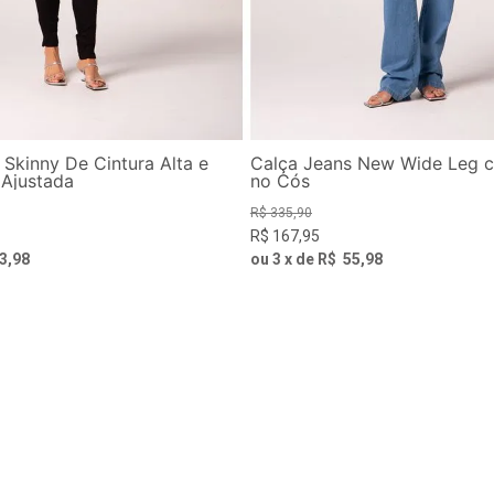
 Skinny De Cintura Alta e
Calça Jeans New Wide Leg c
Ajustada
no Cós
R$
335
,
90
R$
167
,
95
3
,
98
ou
3
x de
R$
55
,
98