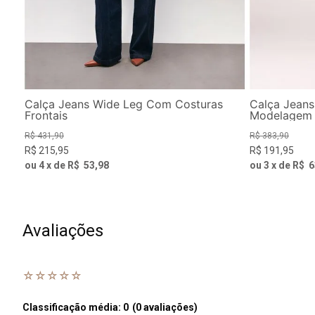
Calça Jeans Wide Leg Com Costuras
Calça Jeans
Frontais
Modelagem 
R$
431
,
90
R$
383
,
90
R$
215
,
95
R$
191
,
95
ou
4
x de
R$
53
,
98
ou
3
x de
R$
6
Avaliações
☆
☆
☆
☆
☆
Classificação média: 0
(0 avaliações)