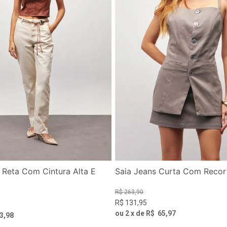
 Reta Com Cintura Alta E
Saia Jeans Curta Com Recor
R$
263
,
90
R$
131
,
95
ou
2
x de
R$
65
,
97
3
,
98