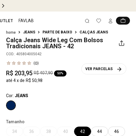
UTLET
FAVLAB
JEANS
PARTE DE BAIXO
CALÇAS JEANS
Calça Jeans Wide Leg Com Bolsos
Tradicionais
JEANS - 42
COD.
:
405804005042
☆
☆
☆
☆
☆
(
0
)
VER PARCELAS
R$
203
,
95
R$
407
,
90
50%
até
4
x de
R$
50
,
98
Cor:
JEANS
Tamanho
34
36
38
40
42
44
46