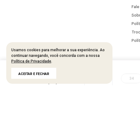
Fal
Sobr
Polí
Troc
Polí
Usamos cookies para melhorar a sua experiência. Ao
continuar navegando, você concorda com a nossa
Política de Privacidade
.
Developed by
Tecnology
R$
203
,
95
ACEITAR E FECHAR
R$
407
,
90
50%
34
até
4
x de
R$
50
,
98
KAESSE - BANA 