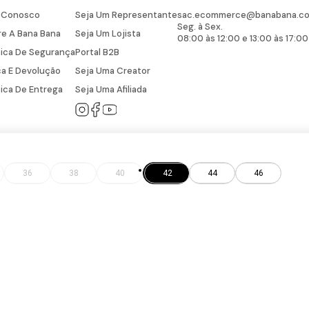
e Conosco
Seja Um Representante
sac.ecommerce@banabana.co
Seg. à Sex.
e A Bana Bana
Seja Um Lojista
08:00 às 12:00 e 13:00 às 17:00
tica De Segurança
Portal B2B
a E Devolução
Seja Uma Creator
tica De Entrega
Seja Uma Afiliada
36
38
40
42
44
46
BANA CONFECÇÕES LTDA EPP - CNPJ: 05.882.648/0001-52 © Todos os direitos r