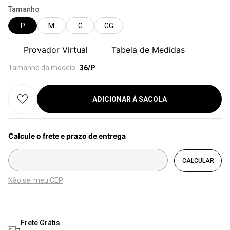
Tamanho
P
M
G
GG
Provador Virtual
Tabela de Medidas
Tamanho da modelo:
36/P
ADICIONAR À SACOLA
Não sei meu CEP
Frete Grátis