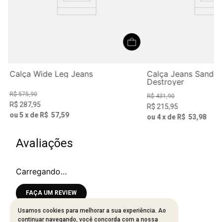
Calça Wide Leg Jeans
Calça Jeans Sandra
Destroyer
R$
575
,
90
R$
431
,
90
R$
287
,
95
R$
215
,
95
ou
5
x de
R$
57
,
59
ou
4
x de
R$
53
,
98
Avaliações
Carregando…
Faça login para escrever uma avaliação.
Usamos cookies para melhorar a sua experiência. Ao
continuar navegando, você concorda com a nossa