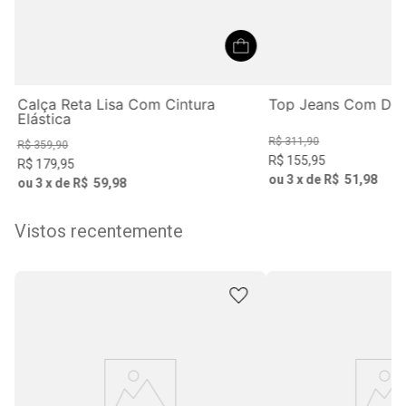
Calça Reta Lisa Com Cintura
Top Jeans Com De
Elástica
R$
311
,
90
R$
359
,
90
R$
155
,
95
R$
179
,
95
ou
3
x de
R$
51
,
98
ou
3
x de
R$
59
,
98
Vistos recentemente