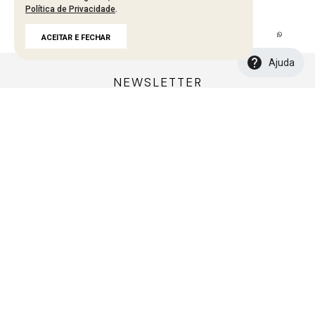
Mais recentes
Todos
Política de Privacidade
.
ACEITAR E FECHAR
Carregando avaliações…
Ajuda
NEWSLETTER
Cadastre seu e-mail aqui e fique por dentro
de todos de todas as novidades!
CADASTRAR
A MARCA