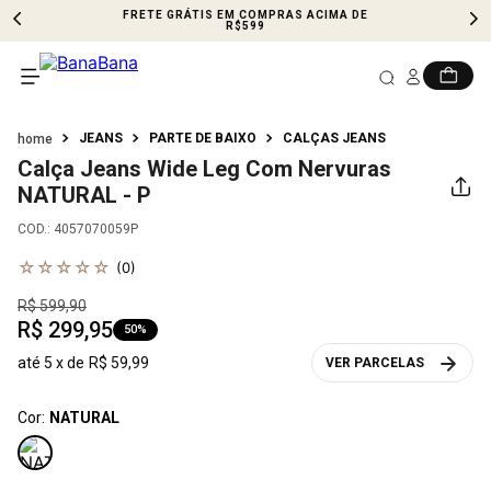
FRETE GRÁTIS EM COMPRAS ACIMA DE
R$599
JEANS
PARTE DE BAIXO
CALÇAS JEANS
Calça Jeans Wide Leg Com Nervuras
NATURAL - P
COD.
:
4057070059P
☆
☆
☆
☆
☆
(
0
)
R$
599
,
90
R$
299
,
95
50%
até
5
x de
R$
59
,
99
VER PARCELAS
Cor:
NATURAL