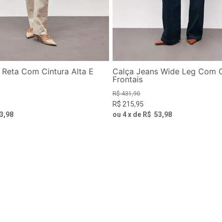
 Reta Com Cintura Alta E
Calça Jeans Wide Leg Com 
Frontais
R$
431
,
90
R$
215
,
95
3
,
98
ou
4
x de
R$
53
,
98