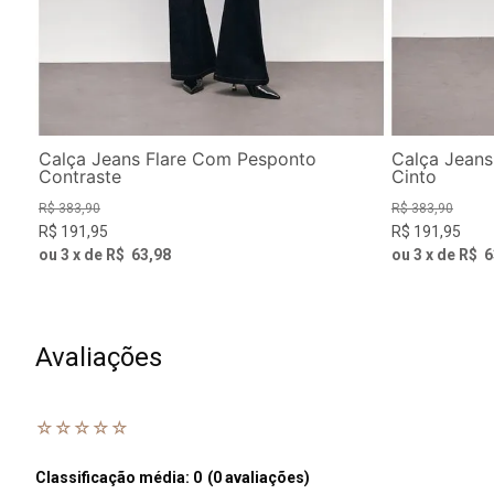
Calça Jeans Flare Com Pesponto
Calça Jeans
Contraste
Cinto
R$
383
,
90
R$
383
,
90
R$
191
,
95
R$
191
,
95
ou
3
x de
R$
63
,
98
ou
3
x de
R$
6
Avaliações
☆
☆
☆
☆
☆
Classificação média: 0
(0 avaliações)