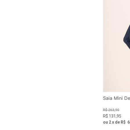
Saia Mini De
R$
263
,
90
R$
131
,
95
ou
2
x de
R$
6