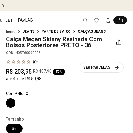
UTLET
FAVLAB
JEANS
PARTE DE BAIXO
CALÇAS JEANS
Calça Megan Skinny Resinada Com
Bolsos Posteriores
PRETO - 36
COD.
:
405760000336
☆
☆
☆
☆
☆
(
0
)
VER PARCELAS
R$
203
,
95
R$
407
,
90
50%
até
4
x de
R$
50
,
98
Cor:
PRETO
Tamanho
36