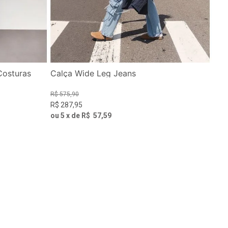
Costuras
Calça Wide Leg Jeans
R$
575
,
90
R$
287
,
95
ou
5
x de
R$
57
,
59