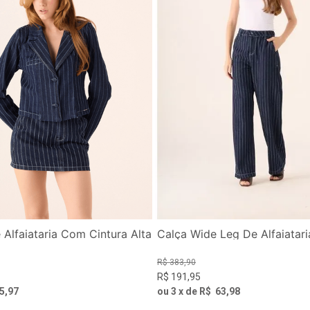
 Alfaiataria Com Cintura Alta
Calça Wide Leg De Alfaiatari
R$
383
,
90
R$
191
,
95
5
,
97
ou
3
x de
R$
63
,
98