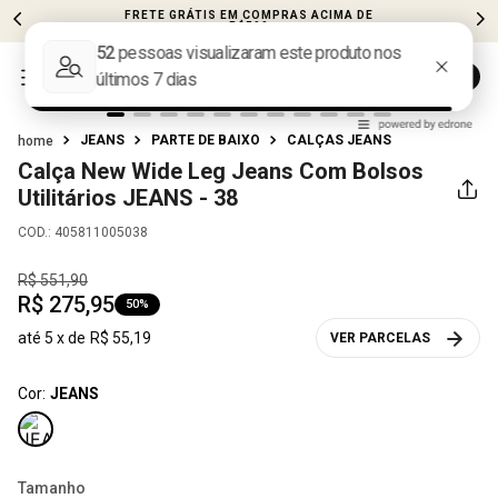
FRETE GRÁTIS EM COMPRAS ACIMA DE
R$599
JEANS
PARTE DE BAIXO
CALÇAS JEANS
Calça New Wide Leg Jeans Com Bolsos
Utilitários
JEANS - 38
COD.
:
405811005038
R$
551
,
90
R$
275
,
95
50%
até
5
x de
R$
55
,
19
VER PARCELAS
Cor:
JEANS
Tamanho