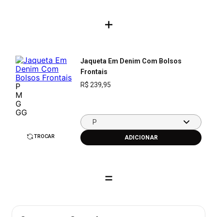
+
Jaqueta Em Denim Com Bolsos
Frontais
R$
239
,
95
P
M
G
GG
P
TROCAR
=