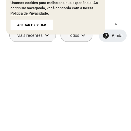
Usamos cookies para melhorar a sua experiência. Ao
Carregando…
continuar navegando, você concorda com a nossa
Política de Privacidade
.
Faça login para escrever uma avaliação.
ACEITAR E FECHAR
Mais recentes
Todos
Ajuda
Carregando avaliações…
NEWSLETTER
Cadastre seu e-mail aqui e fique por dentro
de todos de todas as novidades!