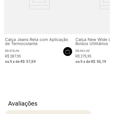
Calça Jeans Reta com Aplicação
Calça New Wide Le
de Termocolante
Bolsos Utilitários
R$
575
,
90
R$
551
,
90
R$
287
,
95
R$
275
,
95
ou
5
x de
R$
57
,
59
ou
5
x de
R$
55
,
19
Avaliações