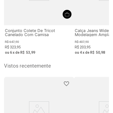
Conjunto Colete De Tricot
Calça Jeans Wide 
Canelado Com Camisa
Modelagem Ampla
R$
647
,
90
R$
407
,
90
R$
323
,
95
R$
203
,
95
ou
6
x de
R$
53
,
99
ou
4
x de
R$
50
,
98
Vistos recentemente