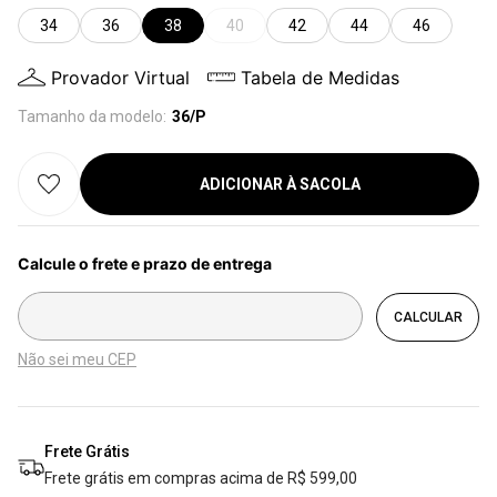
34
36
38
40
42
44
46
Provador Virtual
Tabela de Medidas
Tamanho da modelo:
36/P
ADICIONAR À SACOLA
Não sei meu CEP
Frete Grátis
Frete grátis em compras acima de R$ 599,00