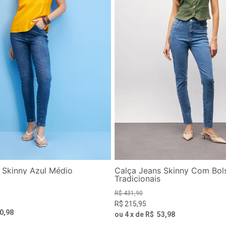
 Skinny Azul Médio
Calça Jeans Skinny Com Bol
Tradicionais
R$
431
,
90
R$
215
,
95
0
,
98
ou
4
x de
R$
53
,
98