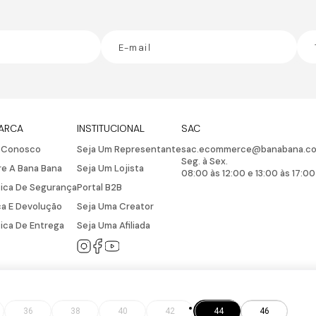
ARCA
INSTITUCIONAL
SAC
e Conosco
Seja Um Representante
sac.ecommerce@banabana.co
Seg. à Sex.
e A Bana Bana
Seja Um Lojista
08:00 às 12:00 e 13:00 às 17:00
tica De Segurança
Portal B2B
a E Devolução
Seja Uma Creator
tica De Entrega
Seja Uma Afiliada
36
38
40
42
44
46