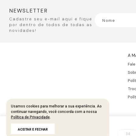
NEWSLETTER
Cadastre seu e-mail aqui e fique
por dentro de todos de todas as
novidades!
A M
Fal
Sobr
Polí
Troc
Polí
Usamos cookies para melhorar a sua experiência. Ao
continuar navegando, você concorda com a nossa
Política de Privacidade
.
Developed by
Tecnology
R$
167
,
95
ACEITAR E FECHAR
R$
335
,
90
50%
34