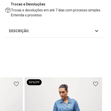
Trocas e Devoluções
Trocas e devoluções em até 7 dias com processo simples.
Entenda o processo
DESCRIÇÃO:
50%
OFF
Cal
Est
R$
4
R$
2
ou
4