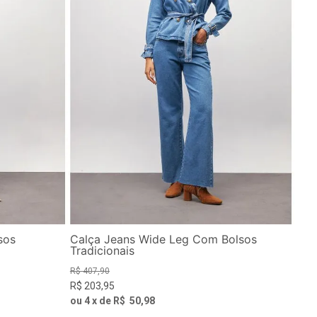
sos
Calça Jeans Wide Leg Com Bolsos
Tradicionais
R$
407
,
90
R$
203
,
95
ou
4
x de
R$
50
,
98