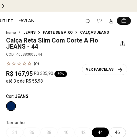
PIX 5% OFF EM TODO SITE
UTLET
FAVLAB
JEANS
PARTE DE BAIXO
CALÇAS JEANS
Calça Reta Slim Com Corte A Fio
JEANS - 44
COD.
:
405383005044
☆
☆
☆
☆
☆
(
0
)
VER PARCELAS
R$
167
,
95
R$
335
,
90
50%
até
3
x de
R$
55
,
98
Cor:
JEANS
Tamanho
34
36
38
40
42
44
46