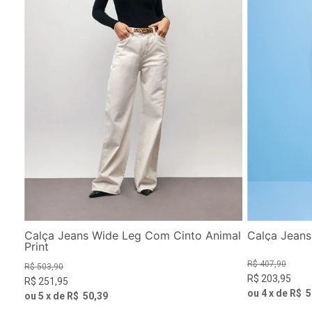
Calça Jeans Wide Leg Com Cinto Animal
Calça Jeans
Print
R$
407
,
90
R$
503
,
90
R$
203
,
95
R$
251
,
95
ou
4
x de
R$
5
ou
5
x de
R$
50
,
39