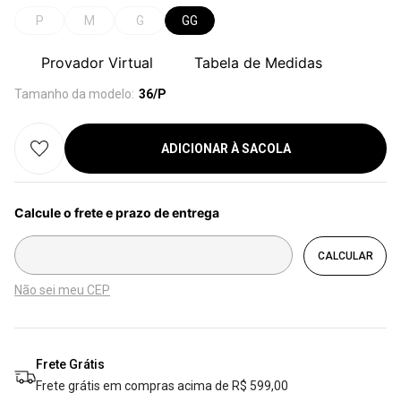
P
M
G
GG
Provador Virtual
Tabela de Medidas
Tamanho da modelo:
36/P
ADICIONAR À SACOLA
Não sei meu CEP
Frete Grátis
Frete grátis em compras acima de R$ 599,00