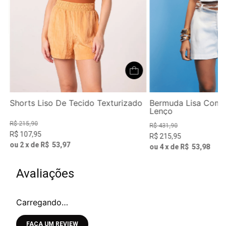
Shorts Liso De Tecido Texturizado
Bermuda Lisa Com 
Lenço
R$
215
,
90
R$
431
,
90
R$
107
,
95
R$
215
,
95
ou
2
x de
R$
53
,
97
ou
4
x de
R$
53
,
98
Avaliações
Carregando…
Faça login para escrever uma avaliação.