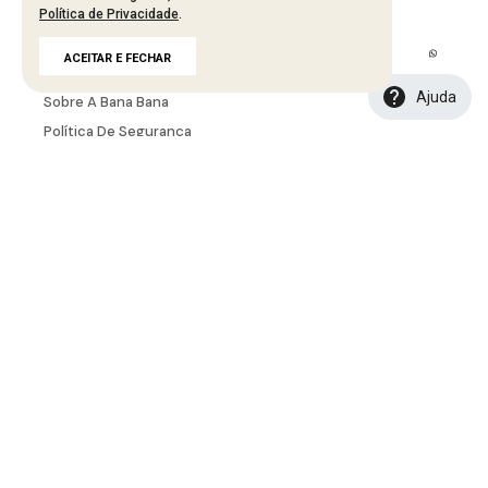
Política de Privacidade
.
A MARCA
ACEITAR E FECHAR
Fale Conosco
Ajuda
Sobre A Bana Bana
Política De Segurança
Troca E Devolução
Política De Entrega
Tabela De Medidas
INSTITUCIONAL
Seja Um Representante
Seja Um Lojista
Portal B2B
Seja Uma Creator
Seja Uma Afiliada