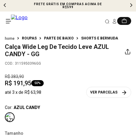
FRETE GRÁTIS EM COMPRAS ACIMA DE
R$599
ROUPAS
PARTE DE BAIXO
SHORTS E BERMUDA
Calça Wide Leg De Tecido Leve
AZUL
CANDY - GG
COD.
:
3115950396GG
R$
383
,
90
R$
191
,
95
50%
até
3
x de
R$
63
,
98
VER PARCELAS
Cor:
AZUL CANDY
Tamanho