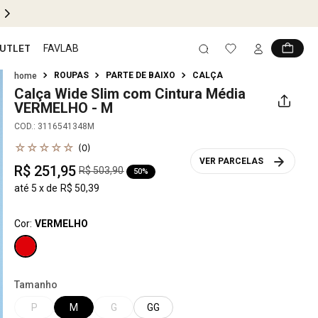
PIX 5% OFF EM TODO SITE
UTLET
FAVLAB
ROUPAS
PARTE DE BAIXO
CALÇA
Calça Wide Slim com Cintura Média
VERMELHO - M
COD.
:
3116541348M
☆
☆
☆
☆
☆
(
0
)
VER PARCELAS
R$
251
,
95
R$
503
,
90
50%
até
5
x de
R$
50
,
39
Cor:
VERMELHO
Tamanho
P
M
G
GG