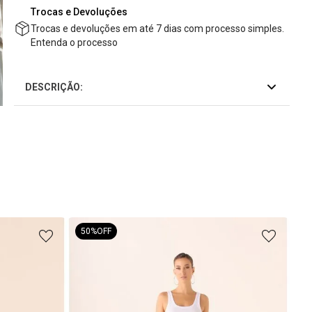
Trocas e Devoluções
Trocas e devoluções em até 7 dias com processo simples.
Entenda o processo
DESCRIÇÃO:
50%
OFF
Cal
Flu
R$
4
R$
2
ou
4