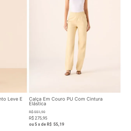
nto Leve E
Calça Em Couro PU Com Cintura
Elástica
R$
551
,
90
R$
275
,
95
ou
5
x de
R$
55
,
19