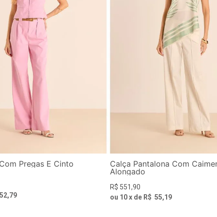
Com Pregas E Cinto
Calça Pantalona Com Caime
Alongado
R$
551
,
90
52
,
79
ou
10
x de
R$
55
,
19