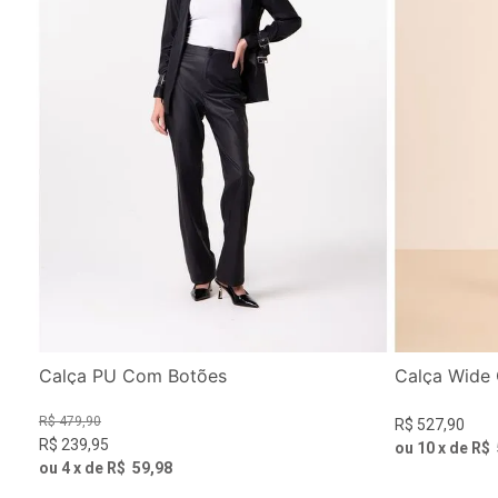
Calça PU Com Botões
Calça Wide 
R$
479
,
90
R$
527
,
90
R$
239
,
95
ou
10
x de
R$
ou
4
x de
R$
59
,
98