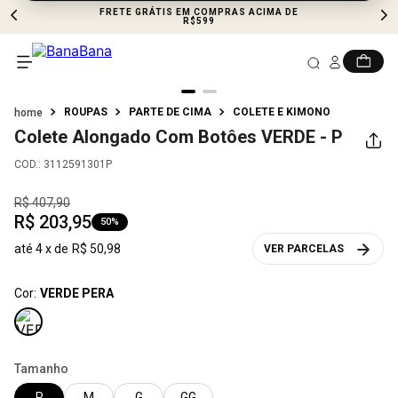
FRETE GRÁTIS EM COMPRAS ACIMA DE
R$599
ROUPAS
PARTE DE CIMA
COLETE E KIMONO
Colete Alongado Com Botôes
VERDE - P
COD.
:
3112591301P
R$
407
,
90
R$
203
,
95
50%
até
4
x de
R$
50
,
98
VER PARCELAS
Cor:
VERDE PERA
Tamanho
P
M
G
GG