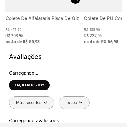
Colete De Alfaiataria Risca De Giz
Colete De PU Com 
R$
407
,
90
R$
455
,
90
R$
203
,
95
R$
227
,
95
ou
4
x de
R$
50
,
98
ou
4
x de
R$
56
,
98
Avaliações
Carregando…
Faça login para escrever uma avaliação.
Mais recentes
Todos
Carregando avaliações…