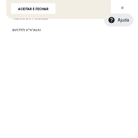
Troca E Devolução
Política De Entrega
ACEITAR E FECHAR
Tabela De Medidas
Ajuda
INSTITUCIONAL
Seja Um Representante
Seja Um Lojista
Portal B2B
Seja Uma Creator
Seja Uma Afiliada
SAC
sac.ecommerce@banabana.com.br
Seg. à Sex.
08:00 ÀS 12:00 e 13:00 às 17:00