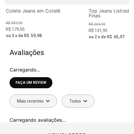
Colete Jeans em Cotelê
Top Jeans Listrado
Finas
R$
359
,
90
R$
263
,
90
R$
179
,
95
R$
131
,
95
ou
3
x de
R$
59
,
98
ou
2
x de
R$
65
,
97
Avaliações
Carregando…
Faça login para escrever uma avaliação.
Mais recentes
Todos
Carregando avaliações…