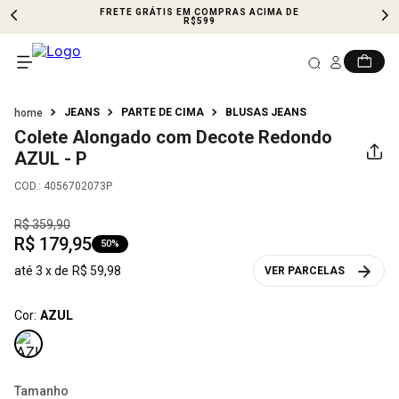
FRETE GRÁTIS EM COMPRAS ACIMA DE
R$599
JEANS
PARTE DE CIMA
BLUSAS JEANS
Colete Alongado com Decote Redondo
AZUL - P
COD.
:
4056702073P
R$
359
,
90
R$
179
,
95
50%
até
3
x de
R$
59
,
98
VER PARCELAS
Cor:
AZUL
Tamanho