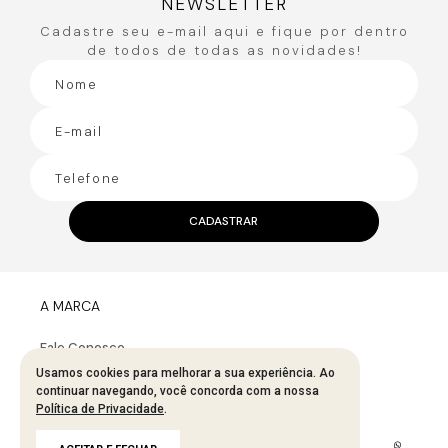
NEWSLETTER
Cadastre seu e-mail aqui e fique por dentro
de todos de todas as novidades!
CADASTRAR
A MARCA
Fale Conosco
Sobre A Bana Bana
Usamos cookies para melhorar a sua experiência. Ao
continuar navegando, você concorda com a nossa
Política De Segurança
Política de Privacidade
.
Troca E Devolução