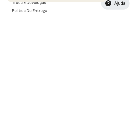
Troca E Devolução
Ajuda
Política De Entrega
Tabela De Medidas
INSTITUCIONAL
Seja Um Representante
Seja Um Lojista
Portal B2B
SAC
sac.ecommerce@banabana.com.br
Seg. à Sex.
08:00 ÀS 12:00 e 13:00 às 17:00