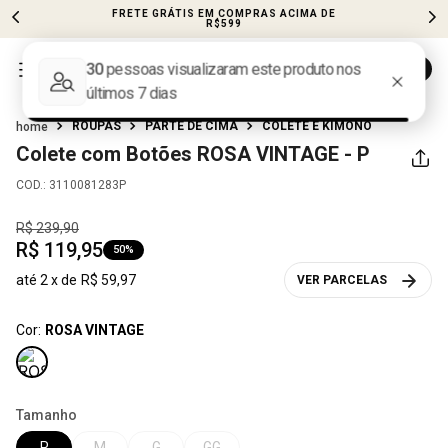
FRETE GRÁTIS EM COMPRAS ACIMA DE
R$599
ROUPAS
PARTE DE CIMA
COLETE E KIMONO
Colete com Botões
ROSA VINTAGE - P
COD.
:
3110081283P
R$
239
,
90
R$
119
,
95
50%
até
2
x de
R$
59
,
97
VER PARCELAS
Cor:
ROSA VINTAGE
Tamanho
P
M
G
GG