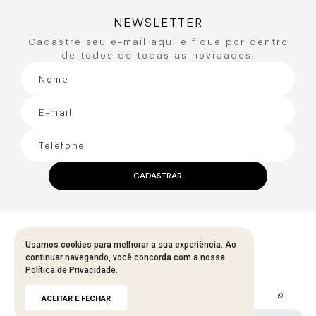
NEWSLETTER
Cadastre seu e-mail aqui e fique por dentro
de todos de todas as novidades!
CADASTRAR
A MARCA
Usamos cookies para melhorar a sua experiência. Ao
continuar navegando, você concorda com a nossa
Fale Conosco
Política de Privacidade
.
Sobre A Bana Bana
ACEITAR E FECHAR
Política De Segurança