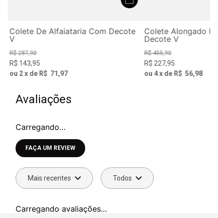
z
Colete De Alfaiataria Com Decote
Colete Alongado B
V
Decote V
R$
287
,
90
R$
455
,
90
R$
143
,
95
R$
227
,
95
ou
2
x de
R$
71
,
97
ou
4
x de
R$
56
,
98
Avaliações
Carregando…
Faça login para escrever uma avaliação.
Mais recentes
Todos
Carregando avaliações…