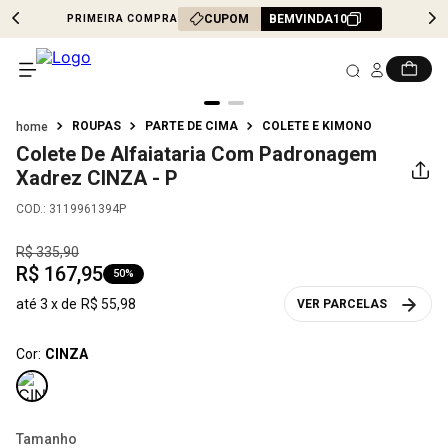
CUPOM
BEMVINDA10
PRIMEIRA COMPRA
ROUPAS
PARTE DE CIMA
COLETE E KIMONO
Colete De Alfaiataria Com Padronagem
Xadrez
CINZA - P
COD.
:
3119961394P
R$
335
,
90
R$
167
,
95
50%
até
3
x de
R$
55
,
98
VER PARCELAS
Cor:
CINZA
Tamanho