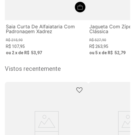
Saia Curta De Alfaiataria Com
Jaqueta Com Zíper 
Padronagem Xadrez
Clássica
R$
215
,
90
R$
527
,
90
R$
107
,
95
R$
263
,
95
ou
2
x de
R$
53
,
97
ou
5
x de
R$
52
,
79
Vistos recentemente