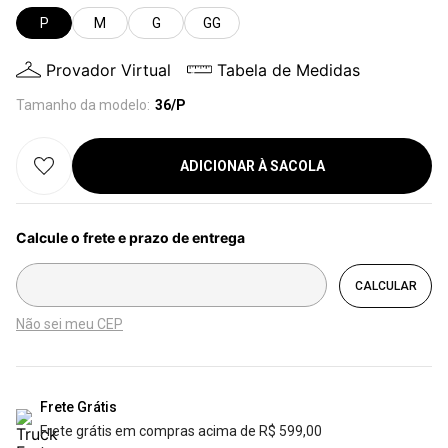
P
M
G
GG
Provador Virtual
Tabela de Medidas
Tamanho da modelo:
36/P
ADICIONAR À SACOLA
Não sei meu CEP
Frete Grátis
Frete grátis em compras acima de R$ 599,00