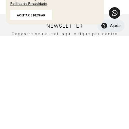
Política de Privacidade
.
Carregando avaliações…
ACEITAR E FECHAR
NEWSLETTER
Ajuda
Cadastre seu e-mail aqui e fique por dentro
de todos de todas as novidades!
CADASTRAR
A MARCA
Fale Conosco