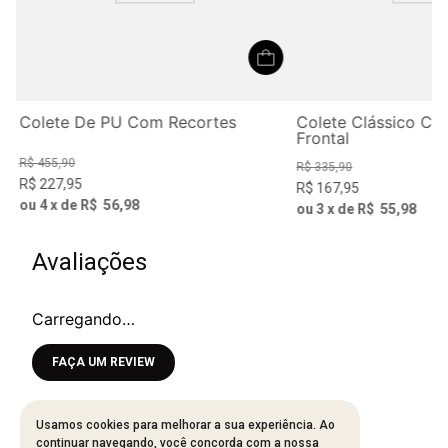
Colete De PU Com Recortes
Colete Clássico C
Frontal
R$
455
,
90
R$
335
,
90
R$
227
,
95
R$
167
,
95
ou
4
x de
R$
56
,
98
ou
3
x de
R$
55
,
98
Avaliações
Carregando…
Faça login para escrever uma avaliação.
Mais recentes
Todos
Usamos cookies para melhorar a sua experiência. Ao
continuar navegando, você concorda com a nossa