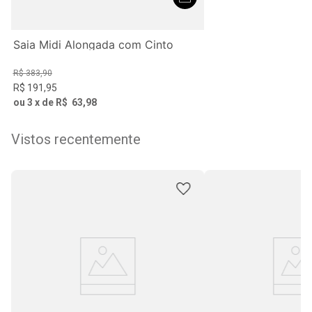
Saia Midi Alongada com Cinto
R$
383
,
90
R$
191
,
95
ou
3
x de
R$
63
,
98
Vistos recentemente