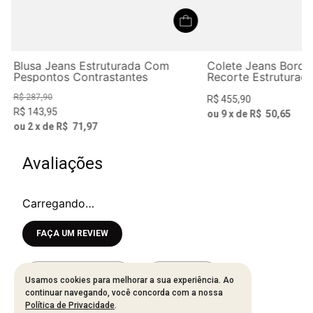
a
Blusa Jeans Estruturada Com
Colete Jeans Bord
Pespontos Contrastantes
Recorte Estruturad
R$
287
,
90
R$
455
,
90
R$
143
,
95
ou
9
x de
R$
50
,
65
ou
2
x de
R$
71
,
97
Avaliações
Carregando…
Faça login para escrever uma avaliação.
Mais recentes
Todos
Usamos cookies para melhorar a sua experiência. Ao
continuar navegando, você concorda com a nossa
Política de Privacidade
.