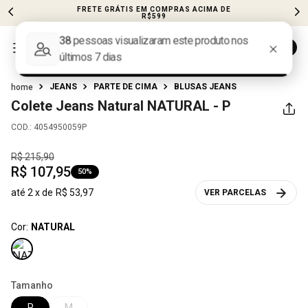
FRETE GRÁTIS EM COMPRAS ACIMA DE
R$599
JEANS
PARTE DE CIMA
BLUSAS JEANS
Colete Jeans Natural
NATURAL - P
COD.
:
4054950059P
R$
215
,
90
R$
107
,
95
50%
até
2
x de
R$
53
,
97
VER PARCELAS
Cor:
NATURAL
Tamanho
P
M