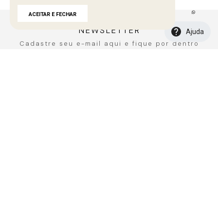
Carregando avaliações…
ACEITAR E FECHAR
NEWSLETTER
Ajuda
Cadastre seu e-mail aqui e fique por dentro
de todos de todas as novidades!
CADASTRAR
A MARCA
Fale Conosco
Sobre A Bana Bana