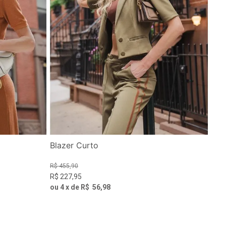
Blazer Curto
R$
455
,
90
R$
227
,
95
ou
4
x de
R$
56
,
98