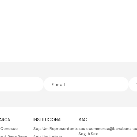
ARCA
INSTITUCIONAL
SAC
e Conosco
Seja Um Representante
sac.ecommerce@banabana.co
Seg. à Sex.
e A Bana Bana
Seja Um Lojista