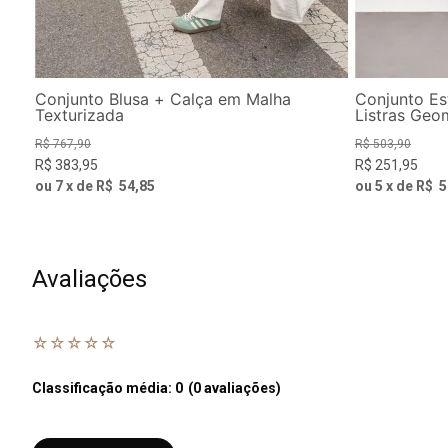
Conjunto Blusa + Calça em Malha
Conjunto E
Texturizada
Listras Geo
R$
767
,
90
R$
503
,
90
R$
383
,
95
R$
251
,
95
ou
7
x de
R$
54
,
85
ou
5
x de
R$
5
Avaliações
☆
☆
☆
☆
☆
Classificação média: 0
(0 avaliações)