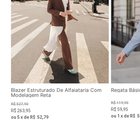
Blazer Estruturado De Alfaiataria Com
Regata Bási
Modelagem Reta
R$
119
,
90
R$
527
,
90
R$
59
,
95
R$
263
,
95
ou
1
x de
R$
5
ou
5
x de
R$
52
,
79