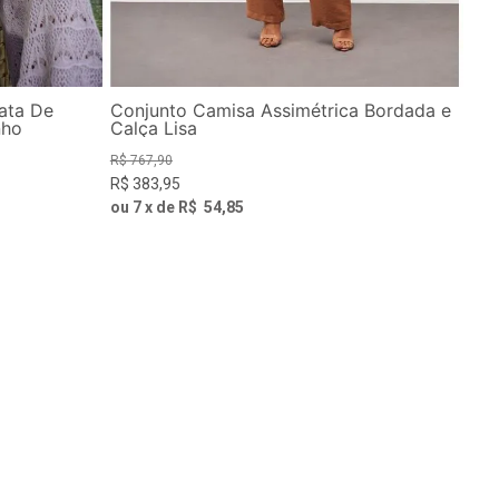
ata De
Conjunto Camisa Assimétrica Bordada e
nho
Calça Lisa
R$
767
,
90
R$
383
,
95
ou
7
x de
R$
54
,
85