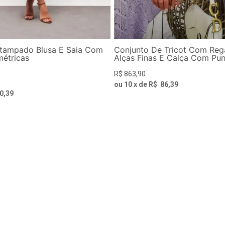
stampado Blusa E Saia Com
Conjunto De Tricot Com Reg
métricas
Alças Finas E Calça Com Pu
R$
863
,
90
ou
10
x de
R$
86
,
39
0
,
39