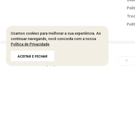
Polí
Troc
Polí
Usamos cookies para melhorar a sua experiência. Ao
continuar navegando, você concorda com a nossa
Política de Privacidade
.
Developed by
Tecnology
R$
383
,
95
ACEITAR E FECHAR
R$
767
,
90
50%
P
até
7
x de
R$
54
,
85
KAESSE - BANA 