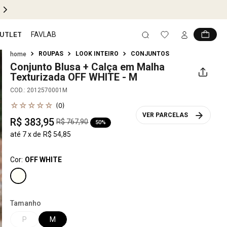
PIX 5% OFF EM TODO SITE
UTLET
FAVLAB
ROUPAS
LOOK INTEIRO
CONJUNTOS
Conjunto Blusa + Calça em Malha
Texturizada
OFF WHITE - M
COD.
:
2012570001M
☆
☆
☆
☆
☆
(
0
)
VER PARCELAS
R$
383
,
95
R$
767
,
90
50%
até
7
x de
R$
54
,
85
Cor:
OFF WHITE
Tamanho
P
M