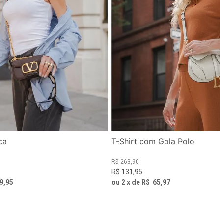
ca
T-Shirt com Gola Polo
R$
263
,
90
R$
131
,
95
9
,
95
ou
2
x de
R$
65
,
97