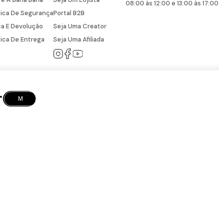
08:00 às 12:00 e 13:00 às 17:00
tica De Segurança
Portal B2B
a E Devolução
Seja Uma Creator
tica De Entrega
Seja Uma Afiliada
M
BANA CONFECÇÕES LTDA EPP - CNPJ: 05.882.648/0001-52 © Todos os direitos r