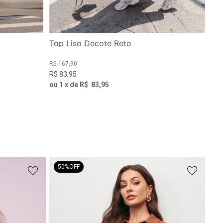
Top Liso Decote Reto
R$
167
,
90
R$
83
,
95
ou
1
x de
R$
83
,
95
50%
OFF
Jaq
Clá
R$
5
R$
2
ou
5