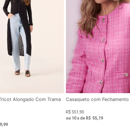
Tricot Alongado Com Trama
Casaqueto com Fechamento 
R$
551
,
90
ou
10
x de
R$
55
,
19
9
,
99