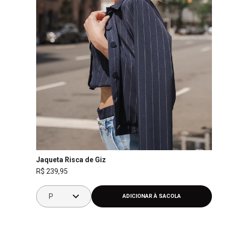
P
Jaqueta Risca de Giz
M
R$
239
,
95
G
GG
P
ADICIONAR À SACOLA