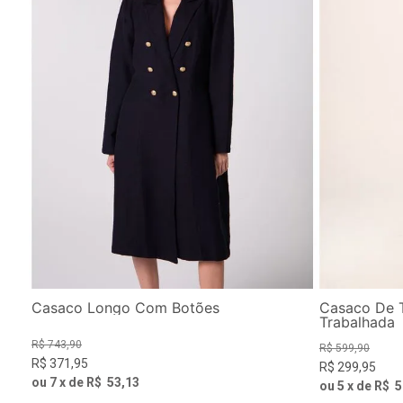
Casaco Longo Com Botões
Casaco De 
Trabalhada
R$
743
,
90
R$
599
,
90
R$
371
,
95
R$
299
,
95
ou
7
x de
R$
53
,
13
ou
5
x de
R$
5