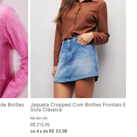
de Botões
Jaqueta Cropped Com Botões Frontais E
Gola Clássica
R$
431
,
90
R$
215
,
95
ou
4
x de
R$
53
,
98