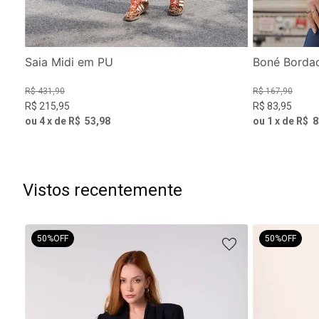
Saia Midi em PU
Boné Borda
R$
431
,
90
R$
167
,
90
R$
215
,
95
R$
83
,
95
ou
4
x de
R$
53
,
98
ou
1
x de
R$
8
Vistos recentemente
50%
OFF
50%
OFF