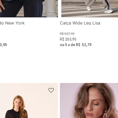
do New York
Calça Wide Leg Lisa
R$
527
,
90
R$
263
,
95
3
,
95
ou
5
x de
R$
52
,
79