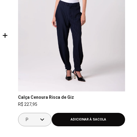
+
P
Calça Cenoura Risca de Giz
M
R$
227
,
95
G
GG
P
ADICIONAR À SACOLA