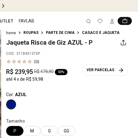
PIX 5% OFF EM TODO SITE
UTLET
FAVLAB
ROUPAS
PARTE DE CIMA
CASACO E JAQUETA
Jaqueta Risca de Giz
AZUL - P
COD.
:
3118431375P
☆
☆
☆
☆
☆
(
0
)
VER PARCELAS
R$
239
,
95
R$
479
,
90
50%
até
4
x de
R$
59
,
98
Cor:
AZUL
Tamanho
P
M
G
GG