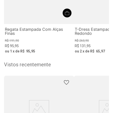
Regata Estampada Com Alças
T-Dress Estampad
Finas
Redondo
R$
191
,
90
R$
263
,
90
R$
95
,
95
R$
131
,
95
ou
1
x de
R$
95
,
95
ou
2
x de
R$
65
,
97
Vistos recentemente