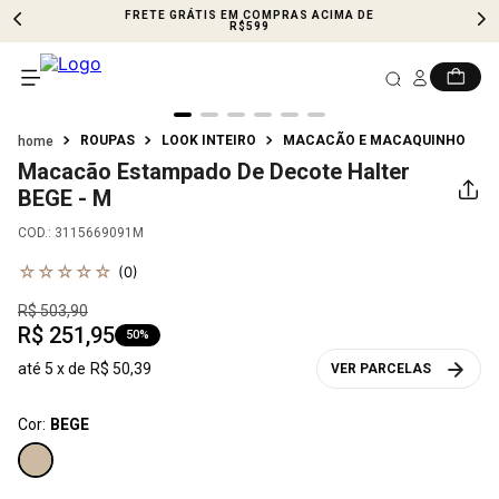
FRETE GRÁTIS EM COMPRAS ACIMA DE
R$599
ROUPAS
LOOK INTEIRO
MACACÃO E MACAQUINHO
Macacão Estampado De Decote Halter
BEGE - M
COD.
:
3115669091M
☆
☆
☆
☆
☆
(
0
)
R$
503
,
90
R$
251
,
95
50%
até
5
x de
R$
50
,
39
VER PARCELAS
Cor:
BEGE