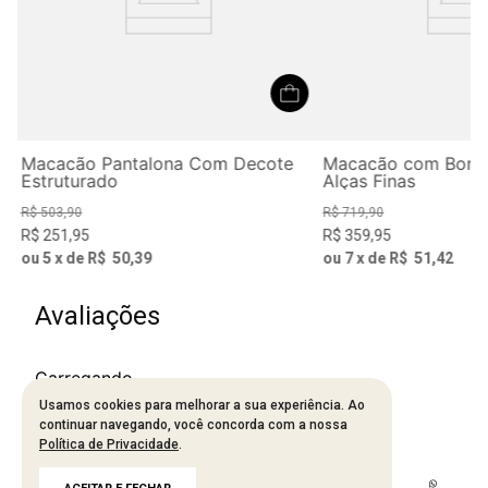
Macacão Pantalona Com Decote
Macacão com Borda
Estruturado
Alças Finas
R$
503
,
90
R$
719
,
90
R$
251
,
95
R$
359
,
95
ou
5
x de
R$
50
,
39
ou
7
x de
R$
51
,
42
Avaliações
Carregando…
Usamos cookies para melhorar a sua experiência. Ao
continuar navegando, você concorda com a nossa
Faça login para escrever uma avaliação.
Política de Privacidade
.