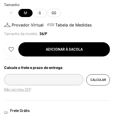
Tamanho
P
M
G
GG
Provador Virtual
Tabela de Medidas
Tamanho da modelo:
36/P
ADICIONAR À SACOLA
Não sei meu CEP
Frete Grátis