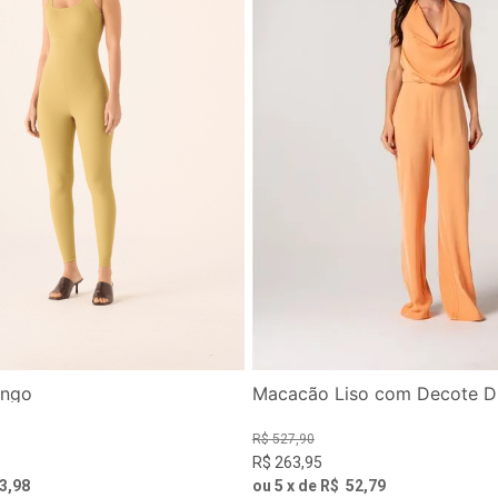
ongo
Macacão Liso com Decote 
R$
527
,
90
R$
263
,
95
3
,
98
ou
5
x de
R$
52
,
79