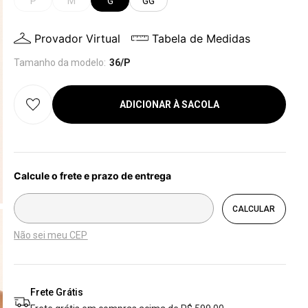
P
M
G
GG
Provador Virtual
Tabela de Medidas
Tamanho da modelo:
36/P
ADICIONAR À SACOLA
Não sei meu CEP
Frete Grátis