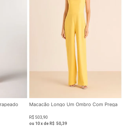
Drapeado
Macacão Longo Um Ombro Com Prega
R$
503
,
90
ou
10
x de
R$
50
,
39