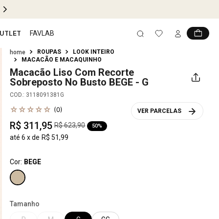
PIX 5% OFF EM TODO SITE
UTLET
FAVLAB
ROUPAS
LOOK INTEIRO
MACACÃO E MACAQUINHO
Macacão Liso Com Recorte
Sobreposto No Busto
BEGE - G
COD.
:
3118091381G
☆
☆
☆
☆
☆
(
0
)
VER PARCELAS
R$
311
,
95
R$
623
,
90
50%
até
6
x de
R$
51
,
99
Cor:
BEGE
Tamanho