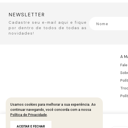
NEWSLETTER
Cadastre seu e-mail aqui e fique
por dentro de todos de todas as
novidades!
A M
Fal
Sobr
Polí
Troc
Polí
Usamos cookies para melhorar a sua experiência. Ao
continuar navegando, você concorda com a nossa
Política de Privacidade
.
Developed by
Tecnology
R$
311
,
95
ACEITAR E FECHAR
R$
623
,
90
50%