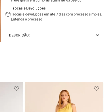
Frete grátis em compras acima de R$ 599,00
Trocas e Devoluções
Trocas e devoluções em até 7 dias com processo simples.
Entenda o processo
DESCRIÇÃO:
Mac
R$
6
R$
3
ou
6