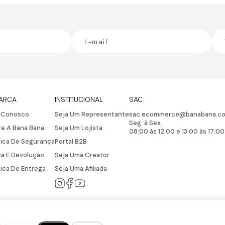
ARCA
INSTITUCIONAL
SAC
e Conosco
Seja Um Representante
sac.ecommerce@banabana.co
Seg. à Sex.
e A Bana Bana
Seja Um Lojista
08:00 às 12:00 e 13:00 às 17:00
tica De Segurança
Portal B2B
a E Devolução
Seja Uma Creator
tica De Entrega
Seja Uma Afiliada