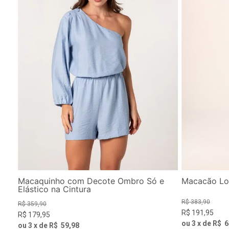
Macaquinho com Decote Ombro Só e
Macacão L
Elástico na Cintura
R$
383
,
90
R$
359
,
90
R$
191
,
95
R$
179
,
95
ou
3
x de
R$
6
ou
3
x de
R$
59
,
98