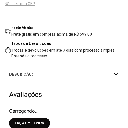
Não sei meu CEP
Frete Grátis
Frete grátis em compras acima de R$ 599,00
Trocas e Devoluções
Trocas e devoluções em até 7 dias com processo simples.
Entenda o processo
DESCRIÇÃO:
Vistos recentemente
50%
OFF
5
Macacão Pantalona Com Decote
Macaquinho com D
Estruturado
Só e Elástico na Ci