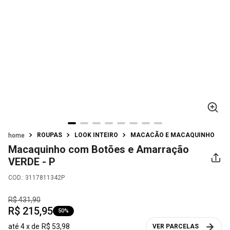
ROUPAS
LOOK INTEIRO
MACACÃO E MACAQUINHO
Macaquinho com Botões e Amarração
VERDE - P
COD.
:
3117811342P
R$
431
,
90
R$
215
,
95
50%
até
4
x de
R$
53
,
98
VER PARCELAS