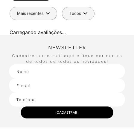
R$
503
,
90
R$
359
,
90
R$
251
,
95
R$
179
,
95
ou
5
x de
R$
50
,
39
ou
3
x de
R$
59
,
98
Avaliações
Carregando…
Faça login para escrever uma avaliação.
Mais recentes
Todos
Carregando avaliações…
NEWSLETTER
Cadastre seu e-mail aqui e fique por dentro
de todos de todas as novidades!