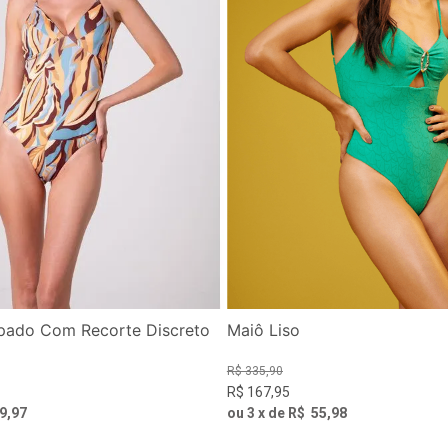
pado Com Recorte Discreto
Maiô Liso
R$
335
,
90
R$
167
,
95
9
,
97
ou
3
x de
R$
55
,
98