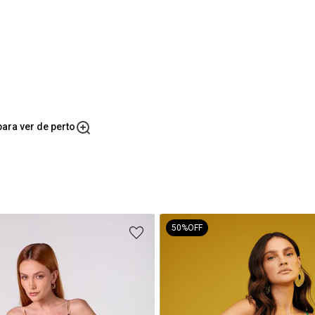
ara ver de perto
50%
OFF