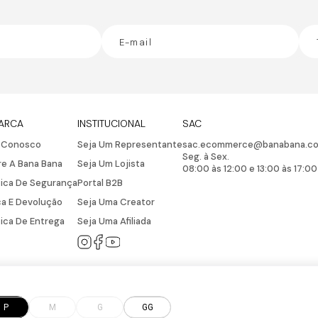
ARCA
INSTITUCIONAL
SAC
e Conosco
Seja Um Representante
sac.ecommerce@banabana.co
Seg. à Sex.
e A Bana Bana
Seja Um Lojista
08:00 às 12:00 e 13:00 às 17:00
tica De Segurança
Portal B2B
a E Devolução
Seja Uma Creator
tica De Entrega
Seja Uma Afiliada
P
M
G
GG