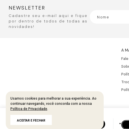
NEWSLETTER
Cadastre seu e-mail aqui e fique
por dentro de todos de todas as
novidades!
A M
Fal
Sobr
Polí
Troc
Polí
Usamos cookies para melhorar a sua experiência. Ao
continuar navegando, você concorda com a nossa
Política de Privacidade
.
Developed by
Tecnology
R$
131
,
95
ACEITAR E FECHAR
R$
263
,
90
50%
até
2
x de
R$
65
,
97