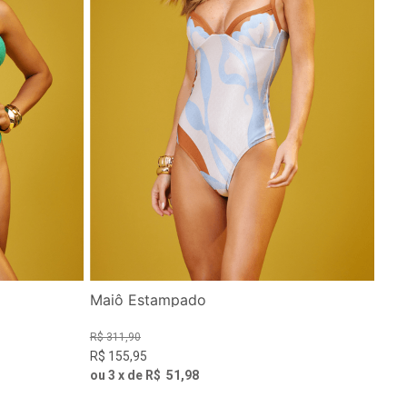
Maiô Estampado
R$
311
,
90
R$
155
,
95
ou
3
x de
R$
51
,
98