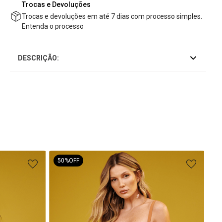
Trocas e Devoluções
Trocas e devoluções em até 7 dias com processo simples.
Entenda o processo
DESCRIÇÃO:
50%
OFF
Mai
R$
3
R$
1
ou
3