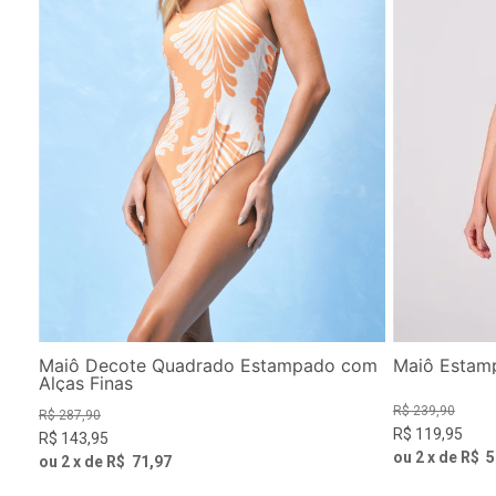
Maiô Decote Quadrado Estampado com
Maiô Estam
Alças Finas
R$
239
,
90
R$
287
,
90
R$
119
,
95
R$
143
,
95
ou
2
x de
R$
5
ou
2
x de
R$
71
,
97