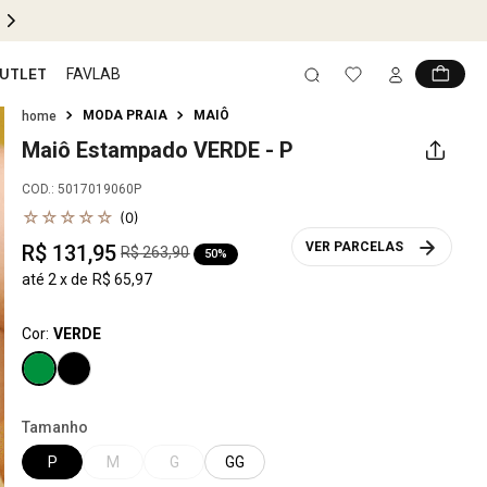
FRETE GRÁTIS EM COMPRAS ACIMA DE
R$599
UTLET
FAVLAB
MODA PRAIA
MAIÔ
Maiô Estampado
VERDE - P
COD.
:
5017019060P
☆
☆
☆
☆
☆
(
0
)
VER PARCELAS
R$
131
,
95
R$
263
,
90
50%
até
2
x de
R$
65
,
97
Cor:
VERDE
Tamanho
P
M
G
GG