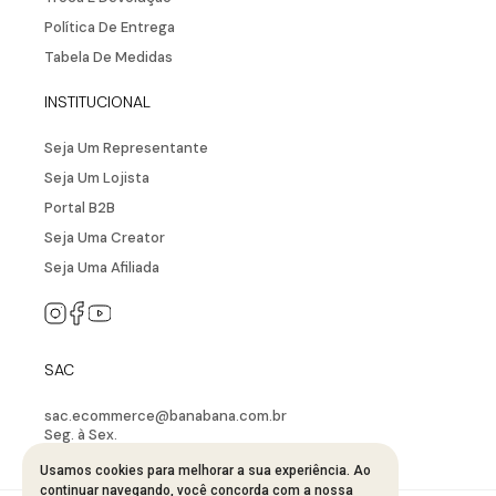
Carregando avaliações…
NEWSLETTER
Cadastre seu e-mail aqui e fique por dentro
de todos de todas as novidades!
CADASTRAR
A MARCA
Fale Conosco
Sobre A Bana Bana
Usamos cookies para melhorar a sua experiência. Ao
continuar navegando, você concorda com a nossa