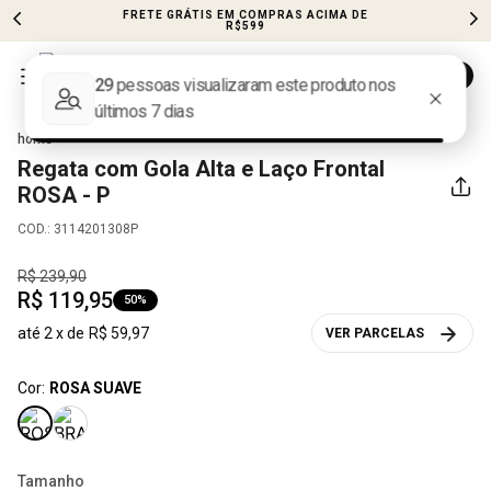
FRETE GRÁTIS EM COMPRAS ACIMA DE
R$599
ROUPAS
PARTE DE CIMA
REGATA
Regata com Gola Alta e Laço Frontal
ROSA - P
COD.
:
3114201308P
R$
239
,
90
R$
119
,
95
50%
até
2
x de
R$
59
,
97
VER PARCELAS
Cor:
ROSA SUAVE
Tamanho