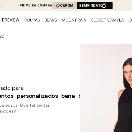
FRETE
CUPOM
BEMVINDA10
ROUPAS
JEANS
MODA PRAIA
CLOSET CAMYLA
O
PREVIEW
32
ntos-personalizados-bana-bana-405132
a busca. Que tal tentar
gestões?