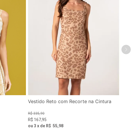
Vestido Reto com Recorte na Cintura
R$
335
,
90
R$
167
,
95
ou
3
x de
R$
55
,
98