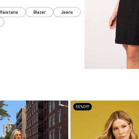
lfaiataria
Blazer
Jeans
50%
OFF