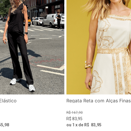
Elástico
Regata Reta com Alças Finas
R$
167
,
90
R$
83
,
95
55
,
98
ou
1
x de
R$
83
,
95