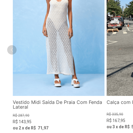
Vestido Midi Saída De Praia Com Fenda
Calça com 
Lateral
R$
335
,
90
R$
287
,
90
R$
167
,
95
R$
143
,
95
ou
3
x de
R$
ou
2
x de
R$
71
,
97