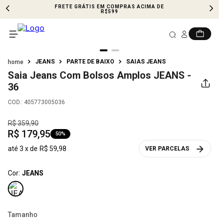
FRETE GRÁTIS EM COMPRAS ACIMA DE
R$599
JEANS
PARTE DE BAIXO
SAIAS JEANS
Saia Jeans Com Bolsos Amplos
JEANS -
36
COD.
:
405773005036
R$
359
,
90
R$
179
,
95
50%
até
3
x de
R$
59
,
98
VER PARCELAS
Cor:
JEANS
Tamanho