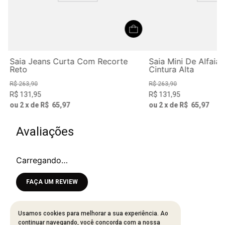
l
Saia Jeans Curta Com Recorte
Saia Mini De Alfaia
Reto
Cintura Alta
R$
263
,
90
R$
263
,
90
R$
131
,
95
R$
131
,
95
ou
2
x de
R$
65
,
97
ou
2
x de
R$
65
,
97
Avaliações
Carregando…
Faça login para escrever uma avaliação.
Mais recentes
Todos
Usamos cookies para melhorar a sua experiência. Ao
continuar navegando, você concorda com a nossa