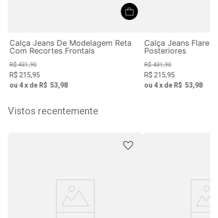
Calça Jeans De Modelagem Reta
Calça Jeans Flare 
Com Recortes Frontais
Posteriores
R$
431
,
90
R$
431
,
90
R$
215
,
95
R$
215
,
95
ou
4
x de
R$
53
,
98
ou
4
x de
R$
53
,
98
Vistos recentemente