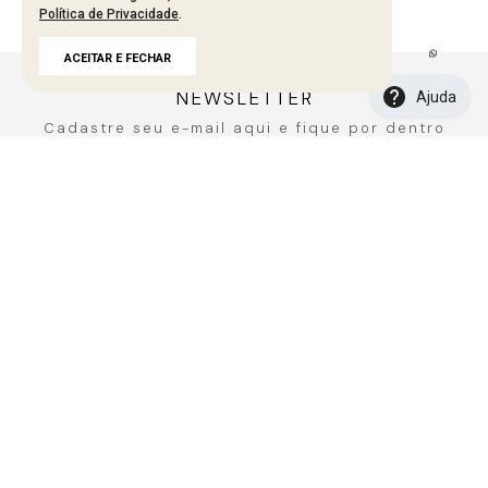
Política de Privacidade
.
Carregando avaliações…
ACEITAR E FECHAR
NEWSLETTER
Ajuda
Cadastre seu e-mail aqui e fique por dentro
de todos de todas as novidades!
CADASTRAR
A MARCA
Fale Conosco