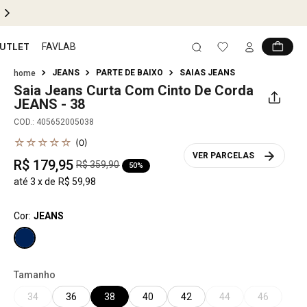
 SITE
UTLET
FAVLAB
JEANS
PARTE DE BAIXO
SAIAS JEANS
Saia Jeans Curta Com Cinto De Corda
JEANS - 38
COD.
:
405652005038
☆
☆
☆
☆
☆
(
0
)
VER PARCELAS
R$
179
,
95
R$
359
,
90
50%
até
3
x de
R$
59
,
98
Cor:
JEANS
Tamanho
34
36
38
40
42
44
46