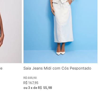
de
Saia Jeans Midi com Cós Pespontado
R$
335
,
90
R$
167
,
95
ou
3
x de
R$
55
,
98