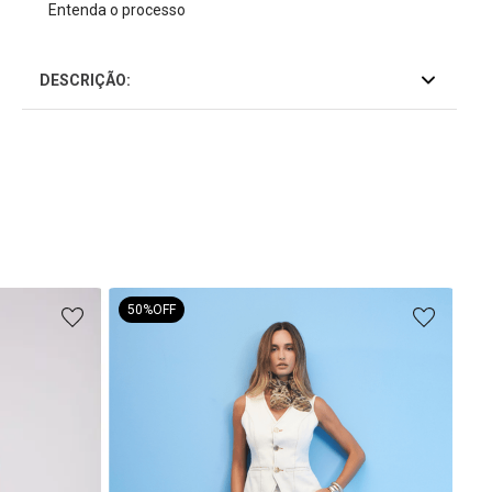
Entenda o processo
DESCRIÇÃO:
50%
OFF
Sai
R$
2
R$
1
ou
2