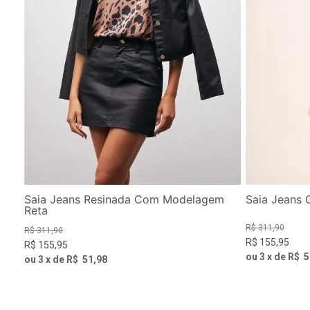
Saia Jeans Resinada Com Modelagem
Saia Jeans 
Reta
R$
311
,
90
R$
311
,
90
R$
155
,
95
R$
155
,
95
ou
3
x de
R$
5
ou
3
x de
R$
51
,
98