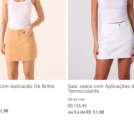
Com Aplicação De Brilho
Saia Jeans com Aplicações 
Termocolante
R$
311
,
90
R$
155
,
95
1
,
98
ou
3
x de
R$
51
,
98