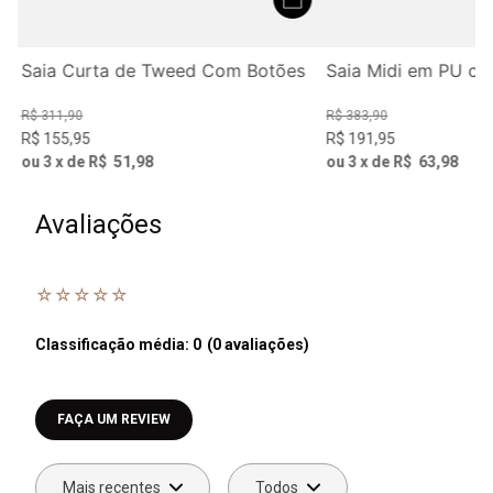
a
Saia Curta de Tweed Com Botões
Saia Midi em PU co
R$
311
,
90
R$
383
,
90
R$
155
,
95
R$
191
,
95
ou
3
x de
R$
51
,
98
ou
3
x de
R$
63
,
98
Avaliações
☆
☆
☆
☆
☆
Classificação média: 0
(0 avaliações)
Faça login para escrever uma avaliação.
Mais recentes
Todos