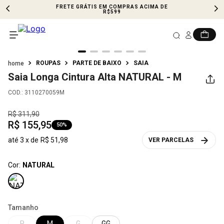
FRETE GRÁTIS EM COMPRAS ACIMA DE
R$599
ROUPAS
PARTE DE BAIXO
SAIA
Saia Longa Cintura Alta
NATURAL - M
COD.
:
3110270059M
R$
311
,
90
R$
155
,
95
50%
até
3
x de
R$
51
,
98
VER PARCELAS
Cor:
NATURAL
Tamanho
P
M
G
GG