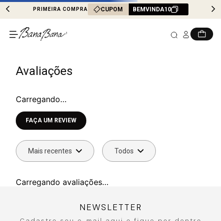
CUPOM
BEMVINDA10
PRIMEIRA COMPRA
Avaliações
Carregando…
Faça login para escrever uma avaliação.
Mais recentes
Todos
Carregando avaliações…
NEWSLETTER
Cadastre seu e-mail aqui e fique por dentro