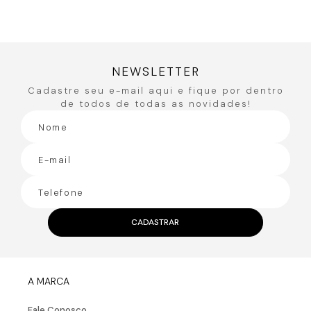
Você também pode gostar
50%
OFF
Calça com Elástic
R$
335
,
90
R$
167
,
95
ou
3
x de
R$
55
,
98