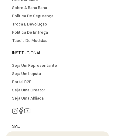
Vestido Midi Saída De Praia Com
Fenda Lateral
R$
287
,
90
R$
143
,
95
ou
2
x de
R$
71
,
97
NEWSLETTER
Cadastre seu e-mail aqui e fique por dentro
de todos de todas as novidades!