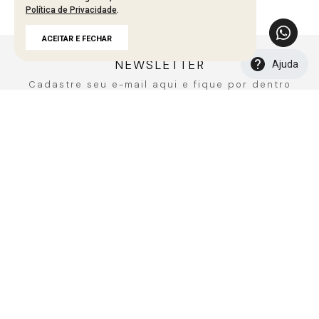
Política de Privacidade
.
Carregando avaliações…
ACEITAR E FECHAR
NEWSLETTER
Ajuda
Cadastre seu e-mail aqui e fique por dentro
de todos de todas as novidades!
CADASTRAR
A MARCA
Fale Conosco