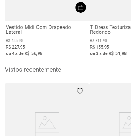
Vestido Midi Com Drapeado
T-Dress Texturiza
Lateral
Redondo
R$
455
,
90
R$
311
,
90
R$
227
,
95
R$
155
,
95
ou
4
x de
R$
56
,
98
ou
3
x de
R$
51
,
98
Vistos recentemente