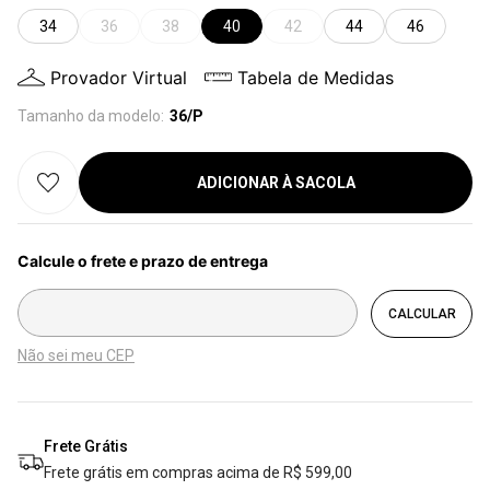
34
36
38
40
42
44
46
Provador Virtual
Tabela de Medidas
Tamanho da modelo:
36/P
ADICIONAR À SACOLA
Não sei meu CEP
Frete Grátis
Frete grátis em compras acima de R$ 599,00