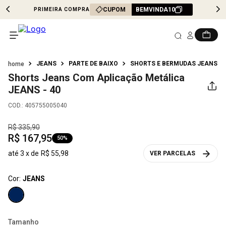
CUPOM
BEMVINDA10
PRIMEIRA COMPRA
JEANS
PARTE DE BAIXO
SHORTS E BERMUDAS JEANS
Shorts Jeans Com Aplicação Metálica
JEANS - 40
COD.
:
405755005040
R$
335
,
90
R$
167
,
95
50%
até
3
x de
R$
55
,
98
VER PARCELAS
Cor:
JEANS
Tamanho