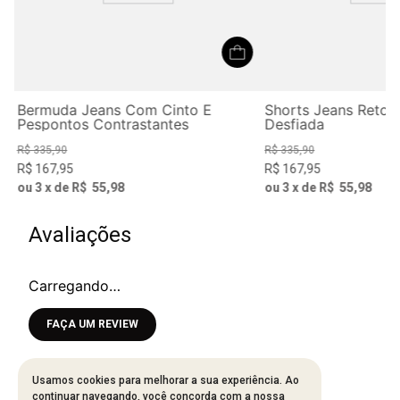
Bermuda Jeans Com Cinto E
Shorts Jeans Reto 
Pespontos Contrastantes
Desfiada
R$
335
,
90
R$
335
,
90
R$
167
,
95
R$
167
,
95
ou
3
x de
R$
55
,
98
ou
3
x de
R$
55
,
98
Avaliações
Carregando…
Faça login para escrever uma avaliação.
Mais recentes
Todos
Usamos cookies para melhorar a sua experiência. Ao
continuar navegando, você concorda com a nossa