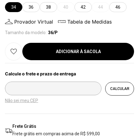
34
36
38
40
42
44
46
Provador Virtual
Tabela de Medidas
Tamanho da modelo:
36/P
ADICIONAR À SACOLA
Não sei meu CEP
Frete Grátis
Frete grátis em compras acima de R$ 599,00