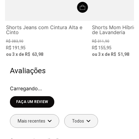
ir
Shorts Jeans com Cintura Alta e
Shorts Mom Híbrid
Cinto
de Lavanderia
R$
383
,
90
R$
311
,
90
R$
191
,
95
R$
155
,
95
ou
3
x de
R$
63
,
98
ou
3
x de
R$
51
,
98
Avaliações
Carregando…
Faça login para escrever uma avaliação.
Mais recentes
Todos