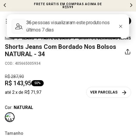
FRETE GRÁTIS EM COMPRAS ACIMA DE
R$599
JEANS
PARTE DE BAIXO
SHORTS E BERMUDAS JEANS
Shorts Jeans Com Bordado Nos Bolsos
NATURAL - 34
COD.
:
405665005934
R$
287
,
90
R$
143
,
95
50%
até
2
x de
R$
71
,
97
VER PARCELAS
Cor:
NATURAL
Tamanho