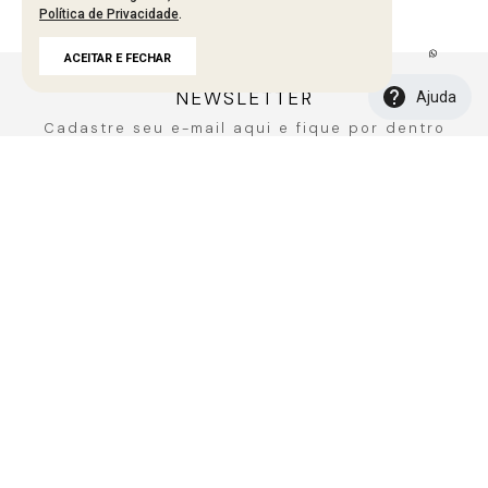
Política de Privacidade
.
Carregando avaliações…
ACEITAR E FECHAR
NEWSLETTER
Ajuda
Cadastre seu e-mail aqui e fique por dentro
de todos de todas as novidades!
CADASTRAR
A MARCA
Fale Conosco