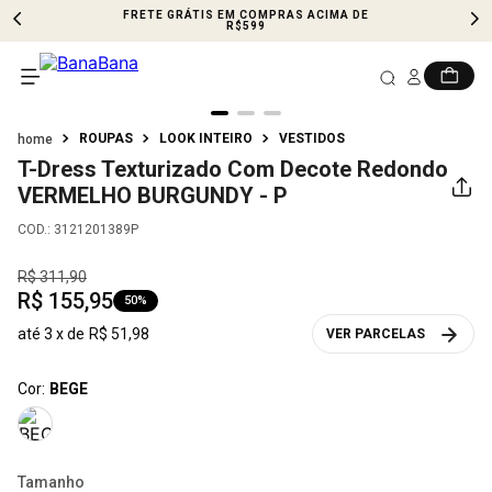
FRETE GRÁTIS EM COMPRAS ACIMA DE
R$599
ROUPAS
LOOK INTEIRO
VESTIDOS
T-Dress Texturizado Com Decote Redondo
VERMELHO BURGUNDY - P
COD.
:
3121201389P
R$
311
,
90
R$
155
,
95
50%
até
3
x de
R$
51
,
98
VER PARCELAS
Cor:
BEGE
Tamanho