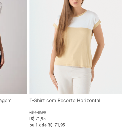
hagem
T-Shirt com Recorte Horizontal
R$
143
,
90
R$
71
,
95
ou
1
x de
R$
71
,
95