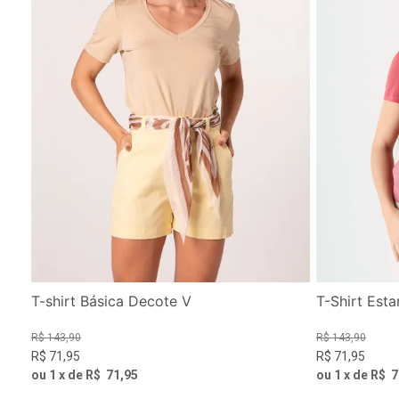
T-shirt Básica Decote V
T-Shirt Est
R$
143
,
90
R$
143
,
90
R$
71
,
95
R$
71
,
95
ou
1
x de
R$
71
,
95
ou
1
x de
R$
7