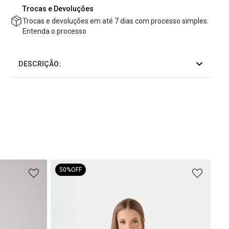
Trocas e Devoluções
Trocas e devoluções em até 7 dias com processo simples.
Entenda o processo
DESCRIÇÃO:
50%
OFF
T-S
R$
1
R$
7
ou
1