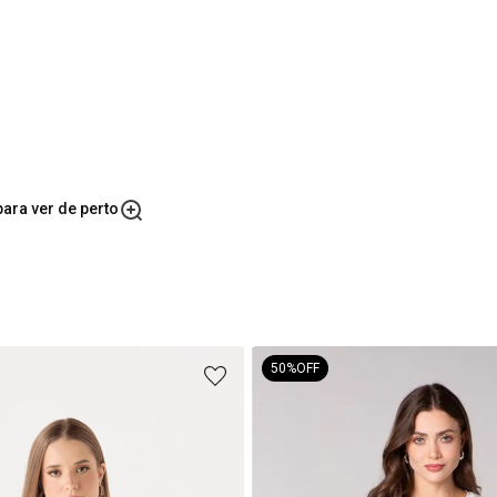
ara ver de perto
50%
OFF