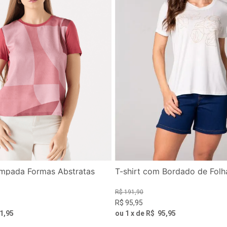
ampada Formas Abstratas
T-shirt com Bordado de Fol
R$
191
,
90
R$
95
,
95
1
,
95
ou
1
x de
R$
95
,
95