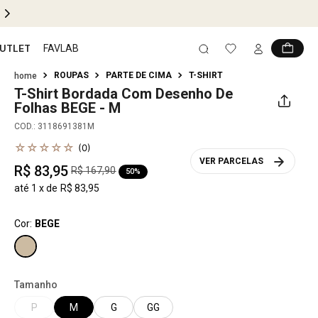
UTLET
FAVLAB
ROUPAS
PARTE DE CIMA
T-SHIRT
T-Shirt Bordada Com Desenho De
Folhas
BEGE - M
COD.
:
3118691381M
☆
☆
☆
☆
☆
(
0
)
VER PARCELAS
R$
83
,
95
R$
167
,
90
50%
até
1
x de
R$
83
,
95
Cor:
BEGE
Tamanho
P
M
G
GG