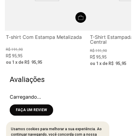
ão
T-shirt Com Estampa Metalizada
T-Shirt Estampada
Central
R$
191
,
90
R$
191
,
90
R$
95
,
95
R$
95
,
95
ou
1
x de
R$
95
,
95
ou
1
x de
R$
95
,
95
Avaliações
Carregando…
Faça login para escrever uma avaliação.
Mais recentes
Todos
Usamos cookies para melhorar a sua experiência. Ao
continuar navegando, você concorda com a nossa