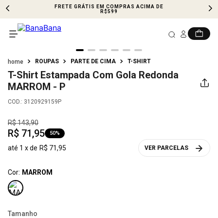
FRETE GRÁTIS EM COMPRAS ACIMA DE
R$599
ROUPAS
PARTE DE CIMA
T-SHIRT
T-Shirt Estampada Com Gola Redonda
MARROM - P
COD.
:
3120929159P
R$
143
,
90
R$
71
,
95
50%
até
1
x de
R$
71
,
95
VER PARCELAS
Cor:
MARROM
Tamanho