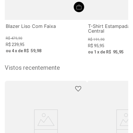
Blazer Liso Com Faixa
T-Shirt Estampada
Central
R$
479
,
90
R$
191
,
90
R$
239
,
95
R$
95
,
95
ou
4
x de
R$
59
,
98
ou
1
x de
R$
95
,
95
Vistos recentemente