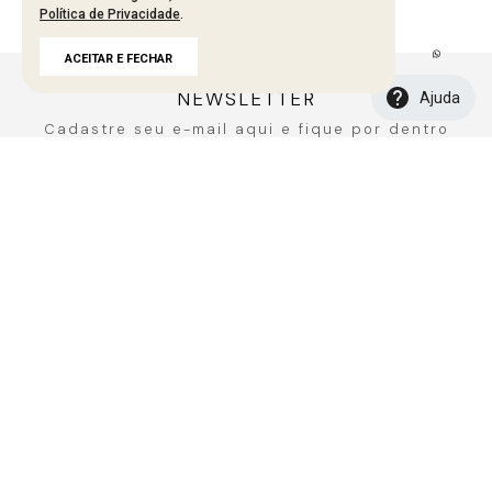
Política de Privacidade
.
Carregando avaliações…
ACEITAR E FECHAR
NEWSLETTER
Ajuda
Cadastre seu e-mail aqui e fique por dentro
de todos de todas as novidades!
CADASTRAR
A MARCA
Fale Conosco