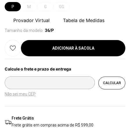
P
M
G
GG
Provador Virtual
Tabela de Medidas
Tamanho da modelo:
36/P
ADICIONAR À SACOLA
Não sei meu CEP
Frete Grátis
Frete grátis em compras acima de R$ 599,00