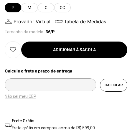
P
M
G
GG
Provador Virtual
Tabela de Medidas
Tamanho da modelo:
36/P
ADICIONAR À SACOLA
Não sei meu CEP
Frete Grátis
Frete grátis em compras acima de R$ 599,00