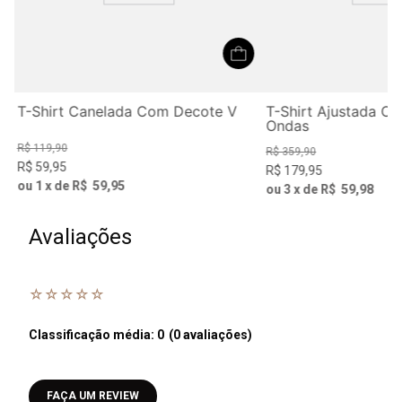
T-Shirt Canelada Com Decote V
T-Shirt Ajustada C
Ondas
R$
119
,
90
R$
359
,
90
R$
59
,
95
R$
179
,
95
ou
1
x de
R$
59
,
95
ou
3
x de
R$
59
,
98
Avaliações
☆
☆
☆
☆
☆
Classificação média: 0
(0 avaliações)
Faça login para escrever uma avaliação.