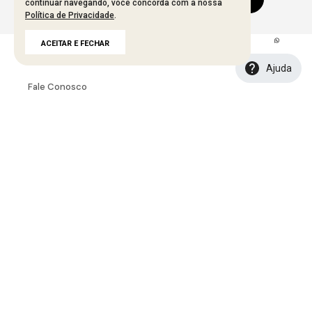
continuar navegando, você concorda com a nossa
Política de Privacidade
.
ACEITAR E FECHAR
A MARCA
Ajuda
Fale Conosco
Sobre A Bana Bana
Política De Segurança
Troca E Devolução
Política De Entrega
Tabela De Medidas
INSTITUCIONAL
Seja Um Representante
Seja Um Lojista
Portal B2B
Seja Uma Creator