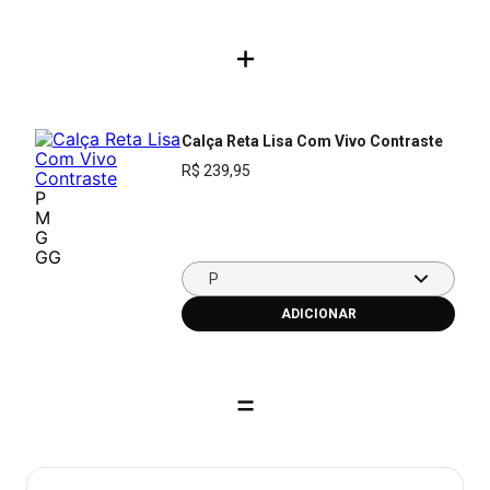
+
Calça Reta Lisa Com Vivo Contraste
R$
239
,
95
P
M
G
GG
P
=