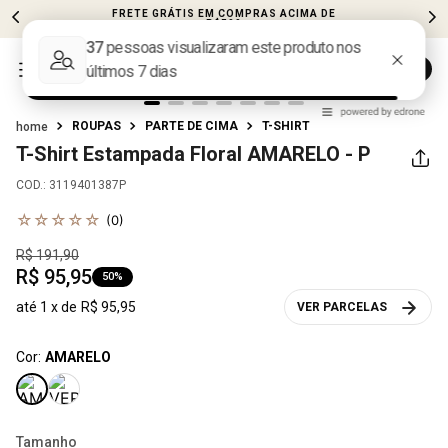
FRETE GRÁTIS EM COMPRAS ACIMA DE
R$599
ROUPAS
PARTE DE CIMA
T-SHIRT
T-Shirt Estampada Floral
AMARELO - P
COD.
:
3119401387P
☆
☆
☆
☆
☆
(
0
)
R$
191
,
90
R$
95
,
95
50%
até
1
x de
R$
95
,
95
VER PARCELAS
Cor:
AMARELO
Tamanho