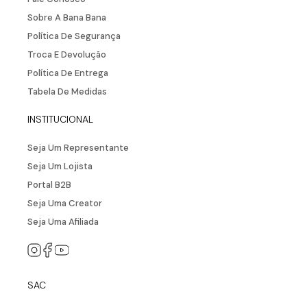
Vestido Midi Saída De Praia Com
Fenda Lateral
R$
287
,
90
R$
143
,
95
ou
2
x de
R$
71
,
97
NEWSLETTER
Cadastre seu e-mail aqui e fique por dentro
de todos de todas as novidades!