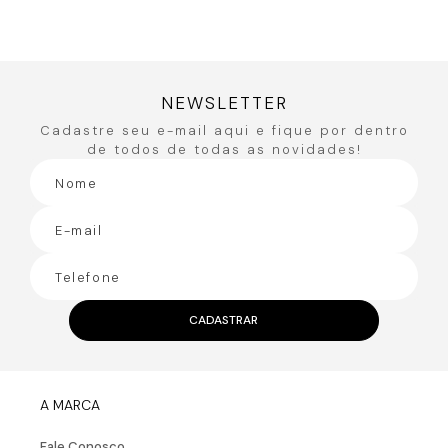
Você também pode gostar
50%
OFF
Calça com Elástic
R$
335
,
90
R$
167
,
95
ou
3
x de
R$
55
,
98