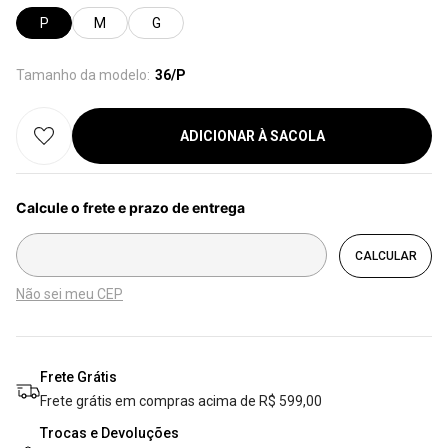
P
M
G
Provador Virtual
Tabela de Medidas
Tamanho da modelo:
36/P
ADICIONAR À SACOLA
Não sei meu CEP
Frete Grátis
Frete grátis em compras acima de R$ 599,00