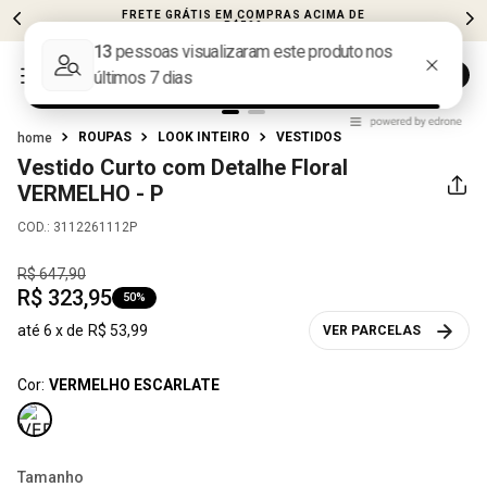
FRETE GRÁTIS EM COMPRAS ACIMA DE
R$599
ROUPAS
LOOK INTEIRO
VESTIDOS
Vestido Curto com Detalhe Floral
VERMELHO - P
COD.
:
3112261112P
R$
647
,
90
R$
323
,
95
50%
até
6
x de
R$
53
,
99
VER PARCELAS
Cor:
VERMELHO ESCARLATE
Tamanho