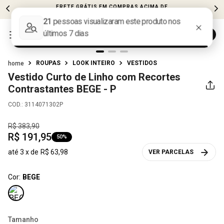
FRETE GRÁTIS EM COMPRAS ACIMA DE
R$599
ROUPAS
LOOK INTEIRO
VESTIDOS
Vestido Curto de Linho com Recortes
Contrastantes
BEGE - P
COD.
:
3114071302P
R$
383
,
90
R$
191
,
95
50%
até
3
x de
R$
63
,
98
VER PARCELAS
Cor:
BEGE
Tamanho