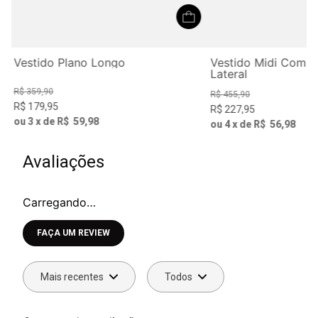
Vestido Plano Longo
Vestido Midi Com 
Lateral
R$
359
,
90
R$
455
,
90
R$
179
,
95
R$
227
,
95
ou
3
x de
R$
59
,
98
ou
4
x de
R$
56
,
98
Avaliações
Carregando…
Faça login para escrever uma avaliação.
Mais recentes
Todos