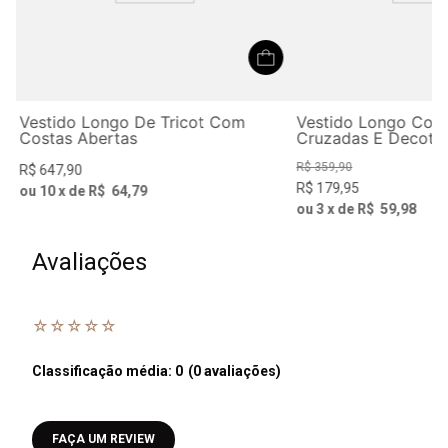
Vestido Longo De Tricot Com
Vestido Longo Com
Costas Abertas
Cruzadas E Decote
R$
359
,
90
R$
647
,
90
R$
179
,
95
ou
10
x de
R$
64
,
79
ou
3
x de
R$
59
,
98
Avaliações
☆
☆
☆
☆
☆
Classificação média: 0
(0 avaliações)
Faça login para escrever uma avaliação.