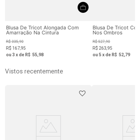
Blusa De Tricot Alongada Com
Blusa De Tricot Co
Amarração Na Cintura
Nos Ombros
R$
335
,
90
R$
527
,
90
R$
167
,
95
R$
263
,
95
ou
3
x de
R$
55
,
98
ou
5
x de
R$
52
,
79
Vistos recentemente