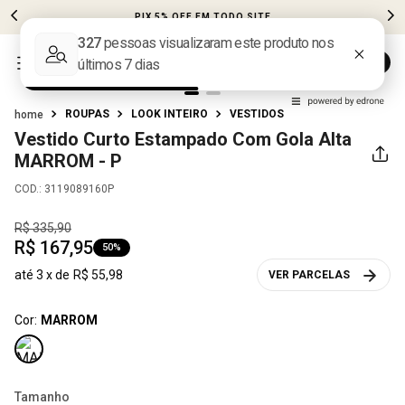
PIX 5% OFF EM TODO SITE
ROUPAS
LOOK INTEIRO
VESTIDOS
Vestido Curto Estampado Com Gola Alta
MARROM - P
COD.
:
3119089160P
R$
335
,
90
R$
167
,
95
50%
até
3
x de
R$
55
,
98
VER PARCELAS
Cor:
MARROM
Tamanho