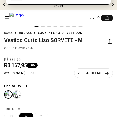
FRETE GRÁTIS EM COMPRAS ACIMA DE
R$599
ROUPAS
LOOK INTEIRO
VESTIDOS
Vestido Curto Liso
SORVETE - M
COD.
:
3110281275M
R$
335
,
90
R$
167
,
95
50%
até
3
x de
R$
55
,
98
VER PARCELAS
Cor:
SORVETE
Tamanho
P
M
G