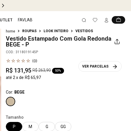
UTLET
FAVLAB
ROUPAS
LOOK INTEIRO
VESTIDOS
Vestido Estampado Com Gola Redonda
BEGE - P
COD.
:
3118019145P
☆
☆
☆
☆
☆
(
0
)
VER PARCELAS
R$
131
,
95
R$
263
,
90
50%
até
2
x de
R$
65
,
97
Cor:
BEGE
Tamanho
P
M
G
GG