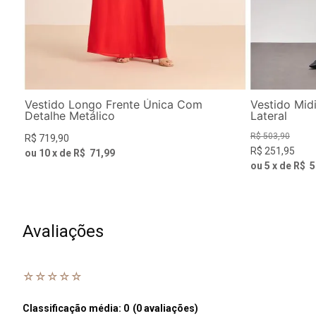
Vestido Longo Frente Única Com
Vestido Mid
Detalhe Metálico
Lateral
R$
503
,
90
R$
719
,
90
R$
251
,
95
ou
10
x de
R$
71
,
99
ou
5
x de
R$
5
Avaliações
☆
☆
☆
☆
☆
Classificação média: 0
(0 avaliações)