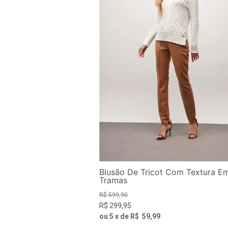
Blusão De Tricot Com Textura E
Tramas
R$
599
,
90
R$
299
,
95
ou
5
x de
R$
59
,
99