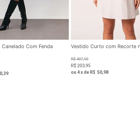
i Canelado Com Fenda
Vestido Curto com Recorte 
R$
407
,
90
R$
203
,
95
ou
4
x de
R$
50
,
98
0
,
39