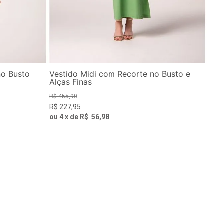
no Busto
Vestido Midi com Recorte no Busto e
Alças Finas
R$
455
,
90
R$
227
,
95
ou
4
x de
R$
56
,
98