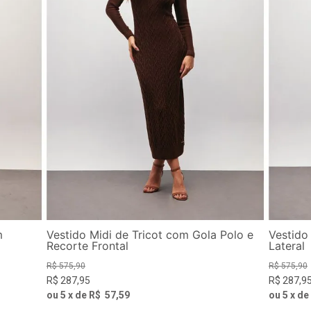
m
Vestido Midi de Tricot com Gola Polo e
Vestido
Recorte Frontal
Lateral
R$
575
,
90
R$
575
,
90
R$
287
,
95
R$
287
,
9
ou
5
x de
R$
57
,
59
ou
5
x de